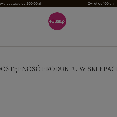
wa dostawa od 200,00 zł
Zwrot do 100 dni
DOSTĘPNOŚĆ PRODUKTU W SKLEPAC