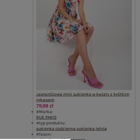
Jasnoróżowa mini sukienka w kwiaty z krótkim
rękawem
79,99 zł
#Marka:
RUE PARIS
#typ produktu:
sukienka codzienna
,
sukienka letnia
#fason:
sukienka rozkloszowana