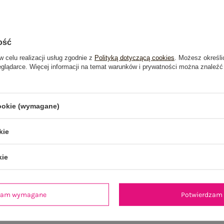
ość
w celu realizacji usług zgodnie z
Polityką dotyczącą cookies
. Możesz określi
eglądarce. Więcej informacji na temat warunków i prywatności można znaleźć
cookie (wymagane)
kie
kie
dzam wymagane
Potwierdzam 