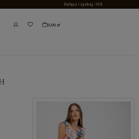
Dołącz i zyskaj -15%
0,00 zł
H