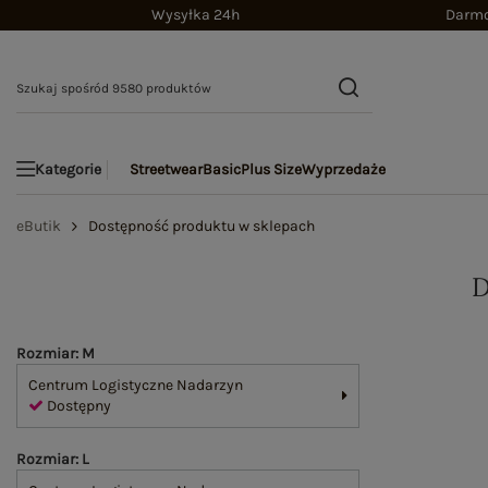
Wysyłka 24h
Darmo
Streetwear
Basic
Plus Size
Wyprzedaże
Kategorie
eButik
Dostępność produktu w sklepach
Rozmiar: M
Centrum Logistyczne Nadarzyn
Dostępny
Rozmiar: L