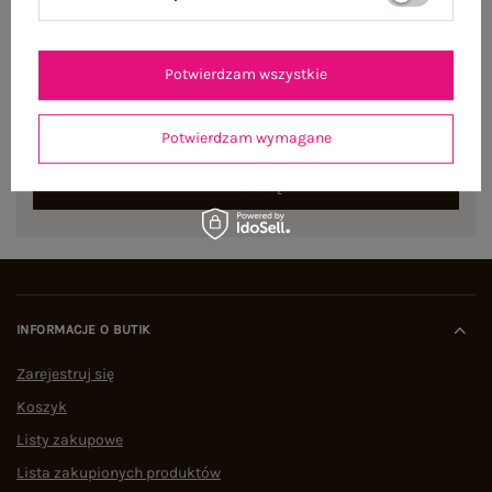
NEWSLETTER
Potwierdzam wszystkie
Zapisz się do naszego newslettera i otrzymaj 15% zniżki na
pierwsze zamówienie
Potwierdzam wymagane
ZAPISZ SIĘ
INFORMACJE O BUTIK
Zarejestruj się
Koszyk
Listy zakupowe
Lista zakupionych produktów