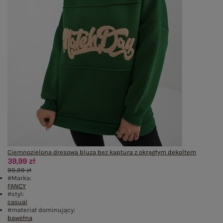
Ciemnozielona dresowa bluza bez kaptura z okrągłym dekoltem
39,99 zł
99,99 zł
#Marka:
FANCY
#styl:
casual
#materiał dominujący:
bawełna