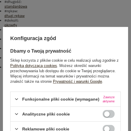
#długość:
standardowa
#rękaw:
długi rękaw
#dekolt:
okrągły
#zapięcie:
brak
Konfiguracja zgód
#cechy dodatkowe:
naszywki
#skład materiału :
Dbamy o Twoją prywatność
65% bawełna
,
35% elastan
#sposób prania :
Sklep korzysta z plików cookie w celu realizacji usług zgodnie z
pranie w pralce w 30°C
Polityką dotyczącą cookies
. Możesz określić warunki
#modelka:
przechowywania lub dostępu do cookie w Twojej przeglądarce.
Modelka ma na sobie rozmiar one size. Wymiary modelki: wzrost 164
Więcej informacji na temat warunków i prywatności można
cm, biust 86 cm, talia 67 cm, biodra 99 cm
znaleźć także na stronie
Prywatność i warunki Google
.
Rozmiar: One size
Centrum Logistyczne Nadarzyn
Zawsze
Funkcjonalne pliki cookie (wymagane)
Dostępny
aktywne
Analityczne pliki cookie
Reklamowe pliki cookie