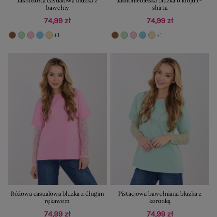
Jasnożółta casualowa bluzka z
Jasnoniebieska bluzka o kroju t-
bawełny
shirta
74,99 zł
74,99 zł
+1
+1
Różowa casualowa bluzka z długim
Pistacjowa bawełniana bluzka z
rękawem
koronką
74,99 zł
74,99 zł