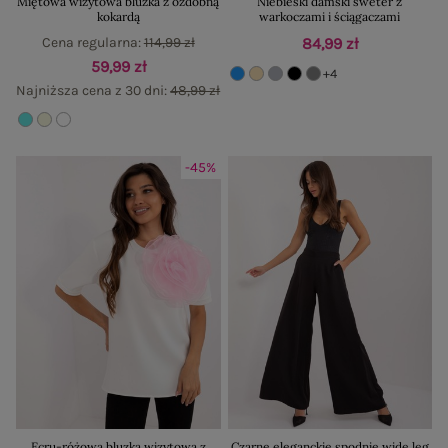
Miętowa wizytowa bluzka z ozdobną
Niebieski damski sweter z
kokardą
warkoczami i ściągaczami
Cena regularna:
114,99 zł
84,99 zł
59,99 zł
+4
Najniższa cena z 30 dni:
48,99 zł
-45%
Ecru-różowa bluzka wizytowa z
Czarne eleganckie spodnie wide leg