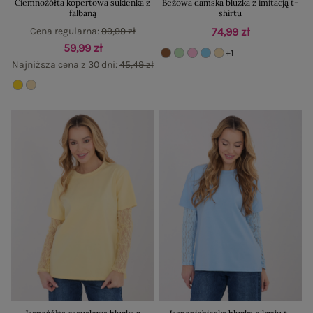
Ciemnożółta kopertowa sukienka z
Beżowa damska bluzka z imitacją t-
falbaną
shirtu
Cena regularna:
99,99 zł
74,99 zł
59,99 zł
+1
Najniższa cena z 30 dni:
45,49 zł