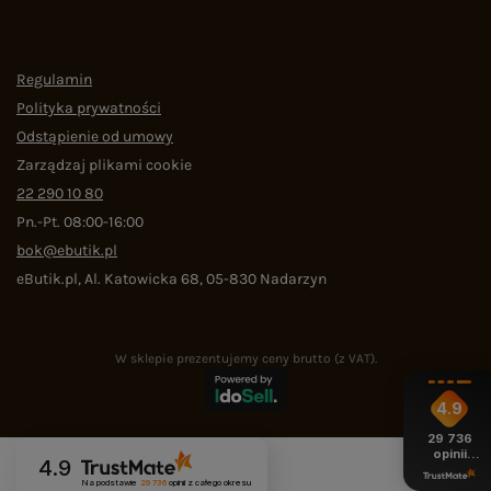
Regulamin
Polityka prywatności
Odstąpienie od umowy
Zarządzaj plikami cookie
22 290 10 80
Pn.-Pt. 08:00-16:00
bok@ebutik.pl
eButik.pl
,
Al. Katowicka 68
,
05-830
Nadarzyn
W sklepie prezentujemy ceny brutto (z VAT).
4.9
29 736
opinii
4.9
z całego
okresu
Na podstawie
29 736
opinii
z całego okresu