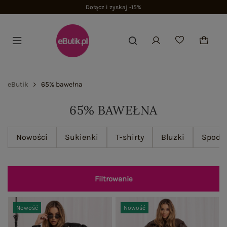
Dołącz i zyskaj -15%
eButik
65% bawełna
65% BAWEŁNA
Nowości
Sukienki
T-shirty
Bluzki
Spodn
Filtrowanie
Nowość
Nowość