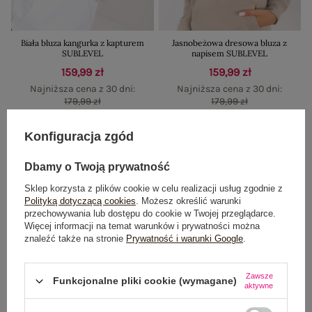
Biała bluza kangurka z kapturem
Jasnobeżowa dresowa bluza z
SUBLEVEL
napisem SUBLEVEL
159,99 zł
159,99 zł
Najniższa cena z 30 dni:
Najniższa cena z 30 dni:
179,99 zł
179,99 zł
Konfiguracja zgód
-11%
-13%
Dbamy o Twoją prywatność
Sklep korzysta z plików cookie w celu realizacji usług zgodnie z
Polityką dotyczącą cookies
. Możesz określić warunki
przechowywania lub dostępu do cookie w Twojej przeglądarce.
Więcej informacji na temat warunków i prywatności można
znaleźć także na stronie
Prywatność i warunki Google
.
Zawsze
Funkcjonalne pliki cookie (wymagane)
aktywne