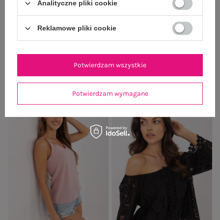
Analityczne pliki cookie
Burgundowa dresowa bluza z
Burgundowa ocieplana bluza bez
Reklamowe pliki cookie
haftem SUBLEVEL
kaptura SUBLEVEL
159,99 zł
129,99 zł
Najniższa cena z 30 dni:
Najniższa cena z 30 dni:
Potwierdzam wszystkie
179,99 zł
149,99 zł
Potwierdzam wymagane
-30%