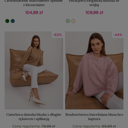
Ciemnozielone materiałowe spodnie
Pistacjowa elegancka koszula ze
z kieszeniami
stójką
104,99 zł
109,99 zł
-63%
-44%
Camelowa damska bluzka z długim
Brudnoróżowa bawełniana bluza bez
rękawem i aplikacją
kaptura
Cena regularna:
79,99 zł
Cena regularna:
89,99 zł