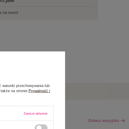
łka
jutro
ni na zwrot
ć warunki przechowywania lub
 także na stronie
Prywatność i
Zawsze aktywne
Zobacz wszystko