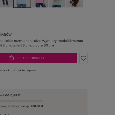
MIARÓW
a sobie rozmiar one size. Wymiary modelki: wzrost
 88 cm, talia 68 cm, biodra 89 cm
DODAJ DO KOSZYKA
żesz kupić także poprzez:
awa
od 7,99 zł
mowej dostawy brakuje
200,00 zł