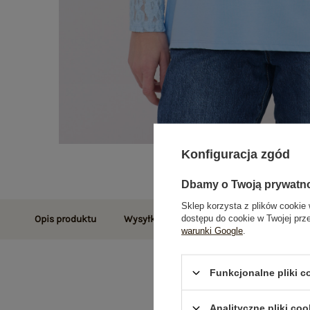
Konfiguracja zgód
Dbamy o Twoją prywatn
Sklep korzysta z plików cookie 
dostępu do cookie w Twojej prz
Opis produktu
Wysyłka i dostawa
Zwroty i reklamac
warunki Google
.
Funkcjonalne pliki 
Analityczne pliki coo