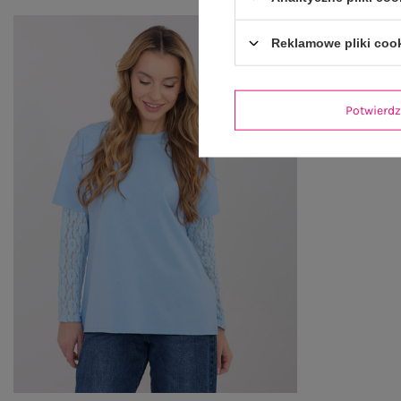
Reklamowe pliki coo
Potwier