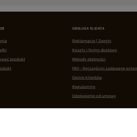
CIE
OBSŁUGA KLIENTA
enia
Reklamacje | Zwroty
yłki
Koszty i formy dostawy
ować produkt
Metody płatności
rodukt
FAQ - Najczęściej zadawane pytan
Opinie klientów
Regulaminy
Odstąpienie od umowy
 plikami cookie
22 290 10 80
Pn.-Pt. 08:00