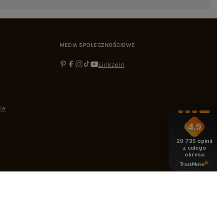
MEDIA SPOŁECZNOŚCIOWE
Linkedin
ia
4.9
29 735
opinii
z całego
okresu
-16:00
bok@ebutik.pl
eButik.pl
,
Al. Katowicka 68
,
05-830
Nadarzyn