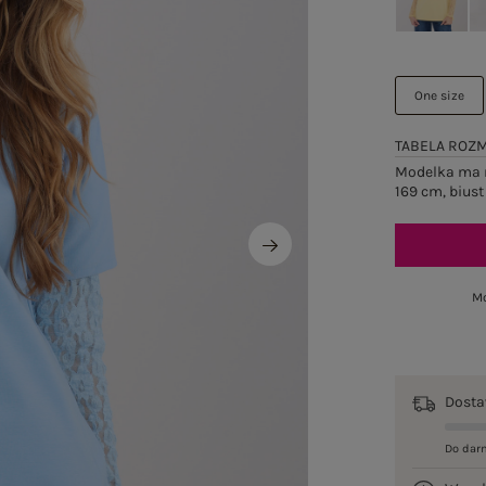
One size
TABELA ROZ
Modelka ma n
169 cm, biust
Mo
Dost
Do dar