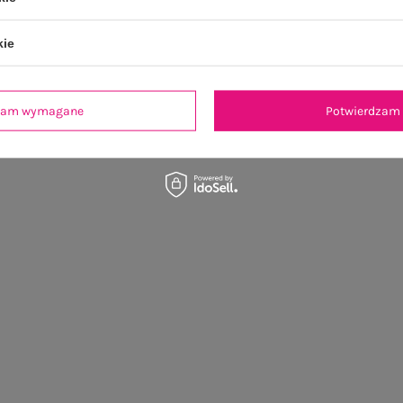
kie
dzam wymagane
Potwierdzam 