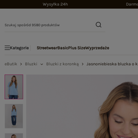
Wysyłka 24h
Darmo
Streetwear
Basic
Plus Size
Wyprzedaże
Kategorie
eButik
Bluzki
Bluzki z koronką
Jasnoniebieska bluzka o kr