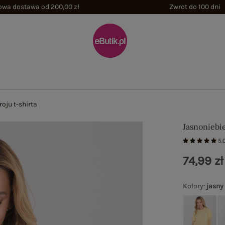
wa dostawa od 200,00 zł
Zwrot do 100 dni
oju t-shirta
Jasnoniebie
5.
74,99 zł
Kolory
:
jasny