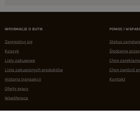
INFORMACJE O BUTIK
POMOC I WSPAR
Zarejestruj się
Status zamówi
Koszyk
Śledzenie przes
Listy zakupowe
Chcę zareklam
Lista zakupionych produktów
Chcę zwrócić p
Historia transakcji
Kontakt
Oferty pracy
Współpraca
Regulamin
Polityka prywatności
Odstąpienie od umowy
Zarządzaj