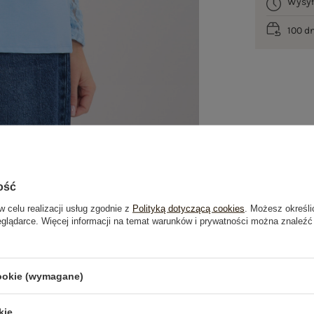
Wysy
100 d
ość
w celu realizacji usług zgodnie z
Polityką dotyczącą cookies
. Możesz określi
eglądarce. Więcej informacji na temat warunków i prywatności można znaleźć
je
Opinie o produkcie
(2)
cookie (wymagane)
OSTATNIO OGLĄDANE
kie