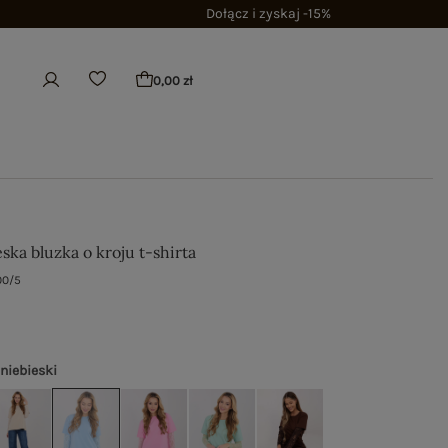
Dołącz i zyskaj -15%
0,00 zł
ska bluzka o kroju t-shirta
00/5
 niebieski