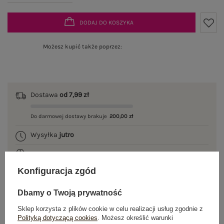
DODAJ DO KOSZYKA
Możesz kupić także poprzez:
Dostawa
od 7,99 zł
Do darmowej dostawy brakuje
200,00 zł
Wysyłka
jutro
100 dni na zwrot
Konfiguracja zgód
Dbamy o Twoją prywatność
OPIS PRODUKTU
Sklep korzysta z plików cookie w celu realizacji usług zgodnie z
Polityką dotyczącą cookies
. Możesz określić warunki
GŁÓWNE PARAMETRY