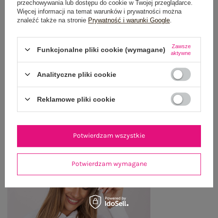
przechowywania lub dostępu do cookie w Twojej przeglądarce.
Więcej informacji na temat warunków i prywatności można
znaleźć także na stronie
Prywatność i warunki Google
.
OPINIE O PRODUKCIE
(0)
WYSYŁKA I DOSTAWA
Zawsze
Funkcjonalne pliki cookie (wymagane)
aktywne
ZWROTY I REKLAMACJE
Analityczne pliki cookie
Reklamowe pliki cookie
OSTATNIO OGLĄDANE
Zobacz wszystko
Potwierdzam wszystkie
Potwierdzam wymagane