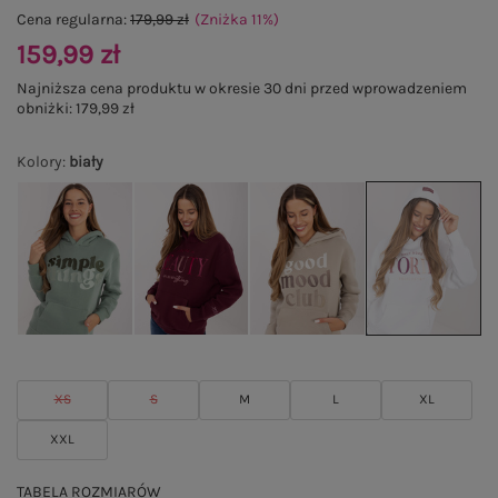
Cena regularna:
179,99 zł
(Zniżka
11
%
)
159,99 zł
Najniższa cena produktu w okresie 30 dni przed wprowadzeniem
obniżki:
179,99 zł
Kolory
:
biały
XS
S
M
L
XL
XXL
TABELA ROZMIARÓW