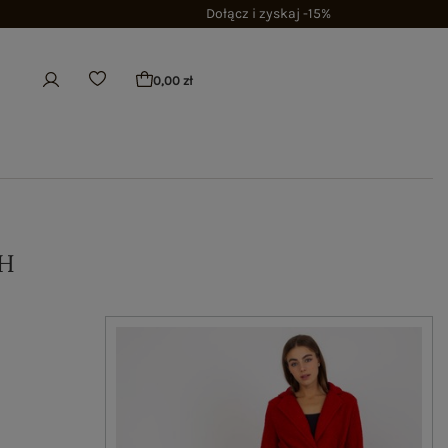
Dołącz i zyskaj -15%
0,00 zł
H