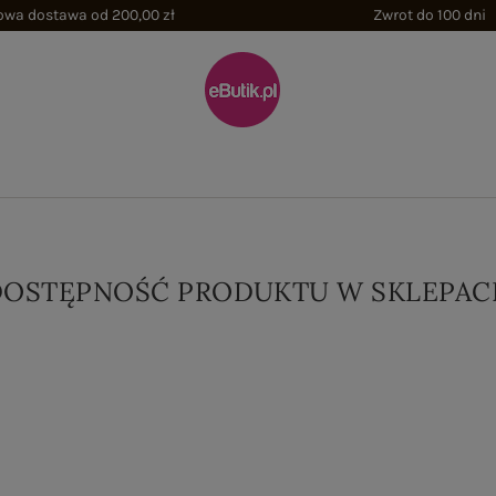
wa dostawa od 200,00 zł
Zwrot do 100 dni
DOSTĘPNOŚĆ PRODUKTU W SKLEPAC