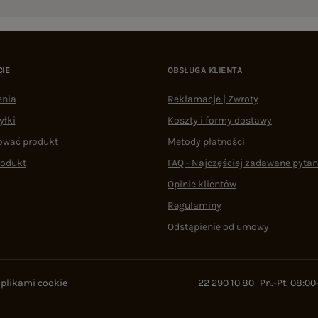
CIE
OBSŁUGA KLIENTA
enia
Reklamacje | Zwroty
yłki
Koszty i formy dostawy
ować produkt
Metody płatności
rodukt
FAQ - Najczęściej zadawane pytan
Opinie klientów
Regulaminy
Odstąpienie od umowy
 plikami cookie
22 290 10 80
Pn.-Pt. 08:00