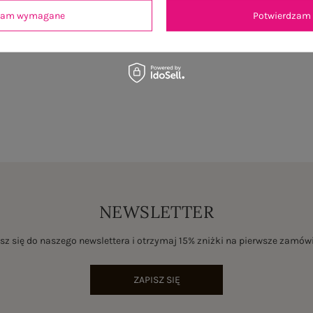
dzam wymagane
Potwierdzam 
NEWSLETTER
sz się do naszego newslettera i otrzymaj 15% zniżki na pierwsze zamów
ZAPISZ SIĘ