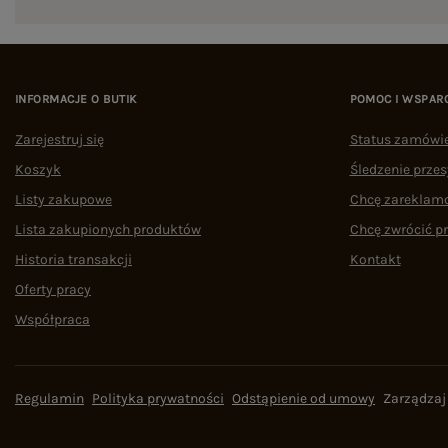
INFORMACJE O BUTIK
POMOC I WSPAR
Zarejestruj się
Status zamówi
Koszyk
Śledzenie przes
Listy zakupowe
Chcę zareklam
Lista zakupionych produktów
Chcę zwrócić p
Historia transakcji
Kontakt
Oferty pracy
Współpraca
Regulamin
Polityka prywatności
Odstąpienie od umowy
Zarządzaj