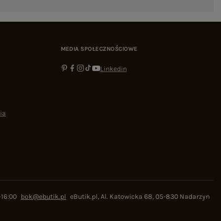
MEDIA SPOŁECZNOŚCIOWE
Linkedin
ia
-16:00
bok@ebutik.pl
eButik.pl
,
Al. Katowicka 68
,
05-830
Nadarzyn