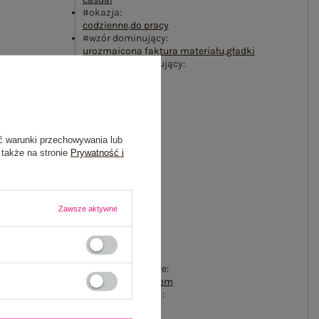
#okazja:
codzienne
,
do pracy
#wzór dominujący:
urozmaicona faktura materiału
,
gładki
#materiał dominujący:
poliester
#sezon:
jesień
,
zima
#wypełnienie:
nie dotyczy
ć warunki przechowywania lub
#ocieplenie:
 także na stronie
Prywatność i
bez ocieplenia
#długość:
długa
#kaptur:
bez kaptura
Zawsze aktywne
#rękaw:
długi rękaw
#zapięcie:
guziki
,
wiązanie
#cechy dodatkowe:
kieszenie
,
z paskiem
#skład materiału :
100% poliester