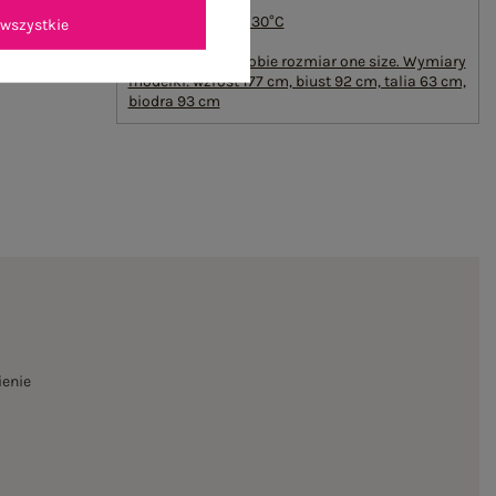
#sposób prania :
pranie w pralce w 30°C
wszystkie
#modelka:
Modelka ma na sobie rozmiar one size. Wymiary
modelki: wzrost 177 cm, biust 92 cm, talia 63 cm,
biodra 93 cm
ienie