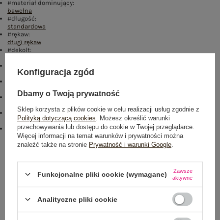
#materiał dominujący:
bawełna
#długość:
standardowa
#rękaw:
długi rękaw
#dekolt:
okrągły
#zapięcie:
Konfiguracja zgód
brak
#cechy dodatkowe:
naszywki
,
ocieplenie
Dbamy o Twoją prywatność
#skład materiału :
70% bawełna
,
30% poliester
Sklep korzysta z plików cookie w celu realizacji usług zgodnie z
#sposób prania :
Polityką dotyczącą cookies
. Możesz określić warunki
pranie w pralce w 30°C
przechowywania lub dostępu do cookie w Twojej przeglądarce.
#modelka:
Więcej informacji na temat warunków i prywatności można
Modelka ma na sobie rozmiar one size. Wymiary modelki: wzrost 173
cm, biust 78 cm, talia 61 cm, biodra 90 cm
znaleźć także na stronie
Prywatność i warunki Google
.
Rozmiar: One size
Zawsze
Funkcjonalne pliki cookie (wymagane)
Centrum Logistyczne Nadarzyn
aktywne
Dostępny
Analityczne pliki cookie