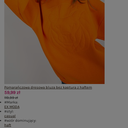
Pomarańczowa dresowa bluza bez kaptura z haftem
59,99 zł
119,99 zł
#Marka:
EX MODA
#styl:
casual
#wzór dominujący:
haft