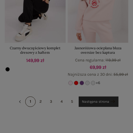
Czarny dwuczęściowy komplet
Jasnoróżowa ocieplana bluza
dresowy z haftem
oversize bez kaptura
149,99 zł
Cena regularna:
119,99 zł
69,99 zł
Najniższa cena z 30 dni:
55,99 zł
+6
1
2
3
4
5
Następna strona