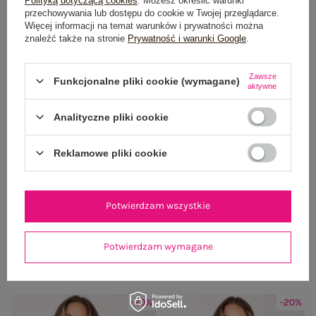
Polityką dotyczącą cookies
. Możesz określić warunki
przechowywania lub dostępu do cookie w Twojej przeglądarce.
Więcej informacji na temat warunków i prywatności można
znaleźć także na stronie
Prywatność i warunki Google
.
Zawsze
Funkcjonalne pliki cookie (wymagane)
aktywne
Analityczne pliki cookie
Reklamowe pliki cookie
Potwierdzam wszystkie
Burgundowa bluza oversize bez
Jasnoniebieska bluza oversize bez
kaptura
kaptura
99,99 zł
99,99 zł
Potwierdzam wymagane
-20%
-20%