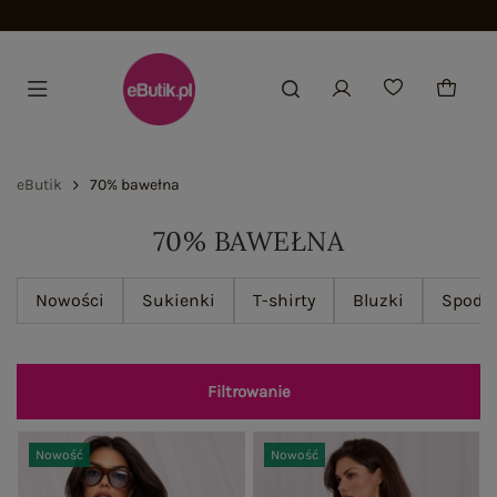
Dołącz i zyskaj -15%
eButik
70% bawełna
70% BAWEŁNA
Nowości
Sukienki
T-shirty
Bluzki
Spodn
Filtrowanie
Nowość
Nowość