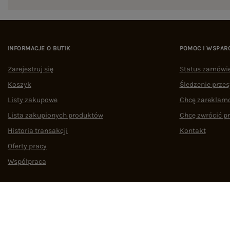
INFORMACJE O BUTIK
POMOC I WSPAR
Zarejestruj się
Status zamówi
Koszyk
Śledzenie przes
Listy zakupowe
Chcę zareklam
Lista zakupionych produktów
Chcę zwrócić p
Historia transakcji
Kontakt
Oferty pracy
Współpraca
Regulamin
Polityka prywatności
Odstąpienie od umowy
Zarządzaj