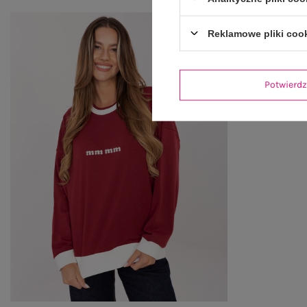
Reklamowe pliki coo
Potwier