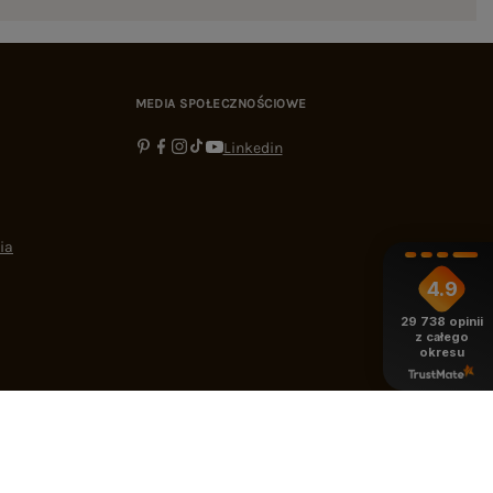
MEDIA SPOŁECZNOŚCIOWE
Linkedin
ia
4.9
29 738
opinii
z całego
okresu
-16:00
bok@ebutik.pl
eButik.pl
,
Al. Katowicka 68
,
05-830
Nadarzyn