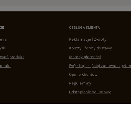
CIE
OBSŁUGA KLIENTA
enia
Reklamacje | Zwroty
yłki
Koszty i formy dostawy
ować produkt
Metody płatności
rodukt
FAQ - Najczęściej zadawane pytan
Opinie klientów
Regulaminy
Odstąpienie od umowy
 plikami cookie
22 290 10 80
Pn.-Pt. 08:00