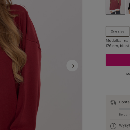
One size
Modelka ma n
176 cm, biust
Mo
Dost
Do dar
Wysy