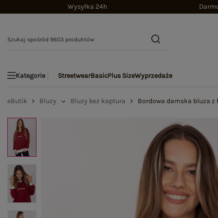
Wysyłka 24h
Darmo
Streetwear
Basic
Plus Size
Wyprzedaże
Kategorie
eButik
Bluzy
Bluzy bez kaptura
Bordowa damska bluza z