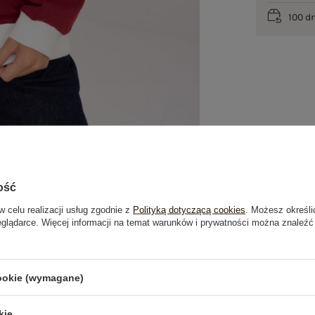
100 d
ość
w celu realizacji usług zgodnie z
Polityką dotyczącą cookies
. Możesz określi
eglądarce. Więcej informacji na temat warunków i prywatności można znaleźć
je
Opinie o produkcie
(1)
cookie (wymagane)
OSTATNIO OGLĄDANE
kie