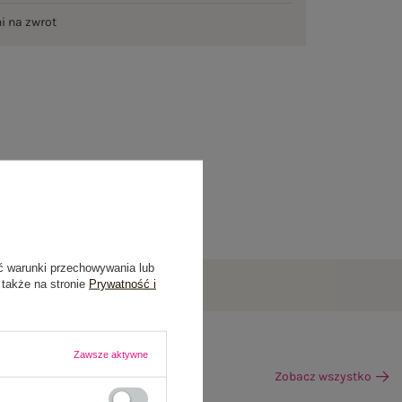
ni na zwrot
ć warunki przechowywania lub
 także na stronie
Prywatność i
Zawsze aktywne
Zobacz wszystko