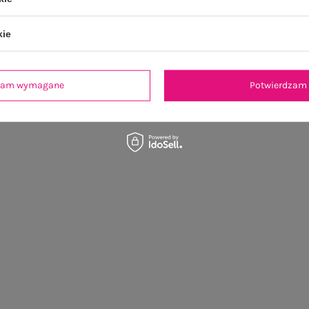
kie
dzam wymagane
Potwierdzam 