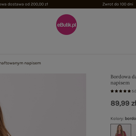
wa dostawa od 200,00 zł
Zwrot do 100 dni
 haftowanym napisem
Bordowa da
napisem
5.
89,99 z
Kolory
:
bord