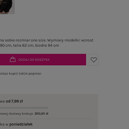
a sobie rozmiar one size. Wymiary modelki: wzrost
 90 cm, talia 62 cm, biodra 94 cm
DODAJ DO KOSZYKA
żesz kupić także poprzez:
awa
od 7,99 zł
mowej dostawy brakuje
200,00 zł
łka w
poniedziałek