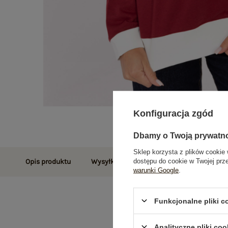
Konfiguracja zgód
Dbamy o Twoją prywatn
Sklep korzysta z plików cookie 
dostępu do cookie w Twojej prz
Opis produktu
Wysyłka i dostawa
Zwroty i reklamac
warunki Google
.
Funkcjonalne pliki 
Analityczne pliki coo