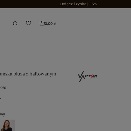
Dołącz i zyskaj -15%
0,00 zł
mska bluza z haftowanym
00/5
ł
owy