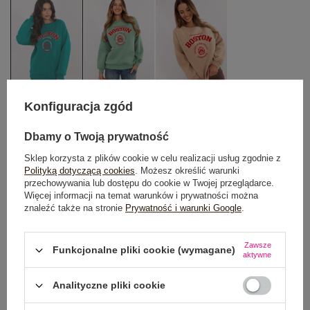
Konfiguracja zgód
One size
Dbamy o Twoją prywatność
Sklep korzysta z plików cookie w celu realizacji usług zgodnie z
Polityką dotyczącą cookies
. Możesz określić warunki
DODAJ DO KOSZYKA
przechowywania lub dostępu do cookie w Twojej przeglądarce.
Więcej informacji na temat warunków i prywatności można
Możesz kupić także poprzez:
znaleźć także na stronie
Prywatność i warunki Google
.
Zawsze
Funkcjonalne pliki cookie (wymagane)
aktywne
Dostawa
od 7,99 zł
Analityczne pliki cookie
Do darmowej dostawy brakuje
200,00 zł