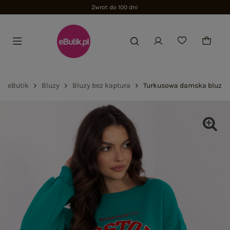
Zwrot do 100 dni
eButik
Bluzy
Bluzy bez kaptura
Turkusowa damska bluza b