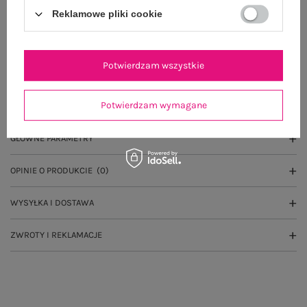
Reklamowe pliki cookie
Wysyłka
jutro
100 dni na zwrot
Potwierdzam wszystkie
Potwierdzam wymagane
OPIS PRODUKTU
GŁÓWNE PARAMETRY
OPINIE O PRODUKCIE
(0)
WYSYŁKA I DOSTAWA
ZWROTY I REKLAMACJE