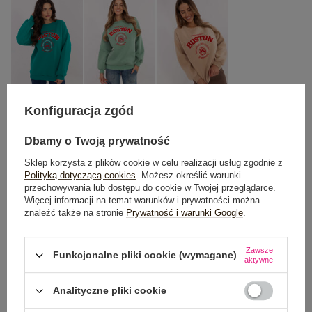
Konfiguracja zgód
One size
Dbamy o Twoją prywatność
Sklep korzysta z plików cookie w celu realizacji usług zgodnie z
DODAJ DO KOSZYKA
Polityką dotyczącą cookies
. Możesz określić warunki
przechowywania lub dostępu do cookie w Twojej przeglądarce.
Więcej informacji na temat warunków i prywatności można
Możesz kupić także poprzez:
znaleźć także na stronie
Prywatność i warunki Google
.
Zawsze
Funkcjonalne pliki cookie (wymagane)
aktywne
Dostawa
od 7,99 zł
Analityczne pliki cookie
Do darmowej dostawy brakuje
200,00 zł