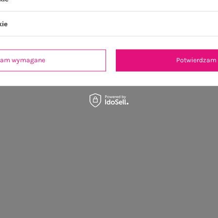
kie
dzam wymagane
Potwierdzam 