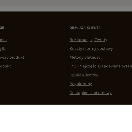
CIE
OBSŁUGA KLIENTA
enia
Reklamacje | Zwroty
yłki
Koszty i formy dostawy
ować produkt
Metody płatności
rodukt
FAQ - Najczęściej zadawane pytan
Opinie klientów
Regulaminy
Odstąpienie od umowy
 plikami cookie
22 290 10 80
Pn.-Pt. 08:00