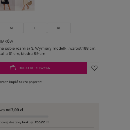
M
L
XL
MIARÓW
a sobie rozmiar S. Wymiary modelki: wzrost 168 cm,
talia 61 cm, biodra 89 cm
DODAJ DO KOSZYKA
żesz kupić także poprzez:
awa
od 7,99 zł
mowej dostawy brakuje
200,00 zł