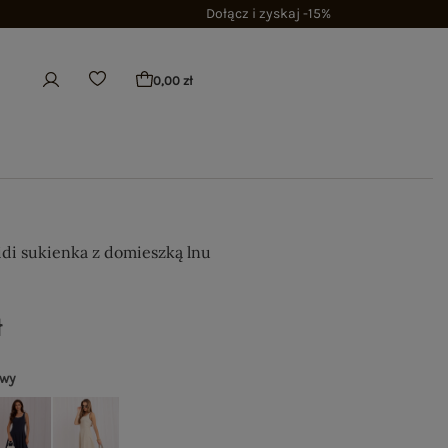
Dołącz i zyskaj -15%
0,00 zł
di sukienka z domieszką lnu
ł
owy