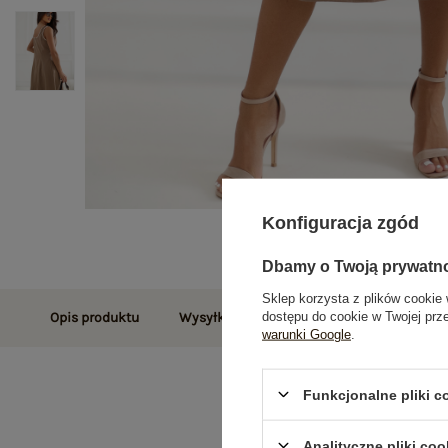
Konfiguracja zgód
Dbamy o Twoją prywatn
Sklep korzysta z plików cookie 
dostępu do cookie w Twojej prz
Opis produktu
Wysyłka i dostawa
Zwroty i reklamac
warunki Google
.
Funkcjonalne pliki 
Analityczne pliki coo