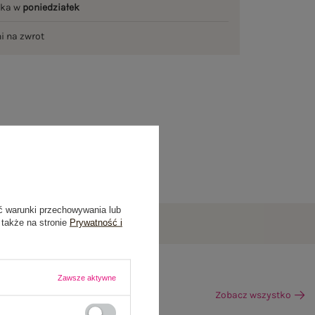
łka w
poniedziałek
ni na zwrot
ć warunki przechowywania lub
 także na stronie
Prywatność i
Zawsze aktywne
Zobacz wszystko