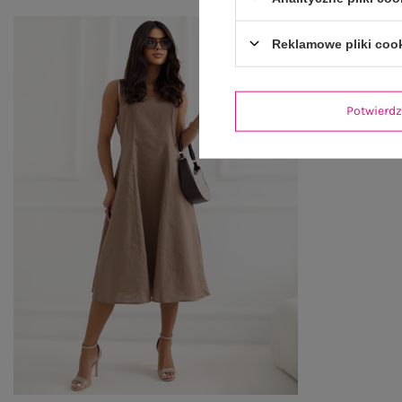
Reklamowe pliki coo
Potwier