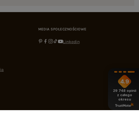
MEDIA SPOŁECZNOŚCIOWE
Linkedin
ia
4.9
29 748
opinii
z całego
okresu
-16:00
bok@ebutik.pl
eButik.pl
,
Al. Katowicka 68
,
05-830
Nadarzyn