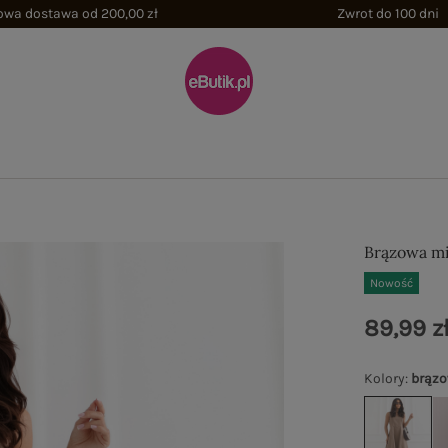
wa dostawa od 200,00 zł
Zwrot do 100 dni
Brązowa mi
Nowość
89,99 z
Kolory
:
brąz