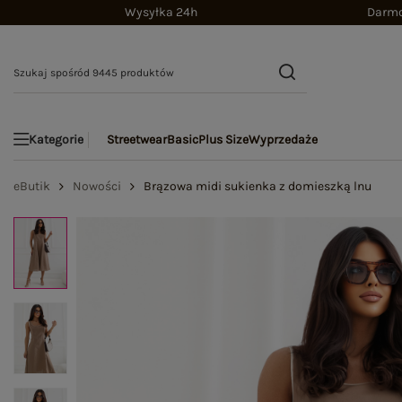
Wysyłka 24h
Darmo
Streetwear
Basic
Plus Size
Wyprzedaże
Kategorie
eButik
Nowości
Brązowa midi sukienka z domieszką lnu