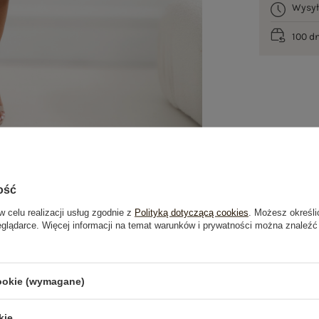
Wysy
100 d
ość
w celu realizacji usług zgodnie z
Polityką dotyczącą cookies
. Możesz określi
eglądarce. Więcej informacji na temat warunków i prywatności można znaleźć
je
Opinie o produkcie
(0)
cookie (wymagane)
OSTATNIO OGLĄDANE
kie