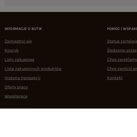
INFORMACJE O BUTIK
POMOC I WSPAR
Zarejestruj się
Status zamówi
Koszyk
Śledzenie przes
Listy zakupowe
Chcę zareklam
Lista zakupionych produktów
Chcę zwrócić p
Historia transakcji
Kontakt
Oferty pracy
Współpraca
Regulamin
Polityka prywatności
Odstąpienie od umowy
Zarządzaj