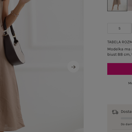
S
TABELA ROZ
Modelka ma n
biust 88 cm, 
Mo
Dost
Do dar