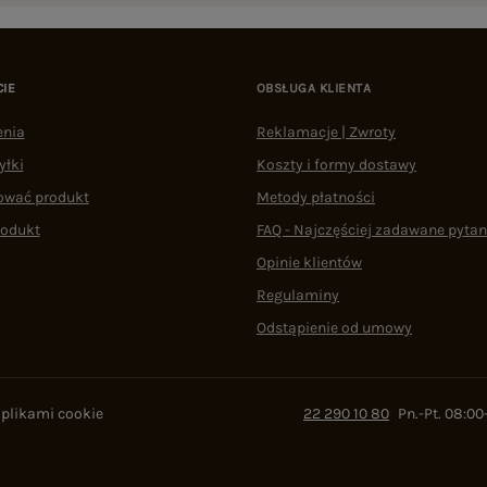
CIE
OBSŁUGA KLIENTA
enia
Reklamacje | Zwroty
yłki
Koszty i formy dostawy
ować produkt
Metody płatności
rodukt
FAQ - Najczęściej zadawane pytan
Opinie klientów
Regulaminy
Odstąpienie od umowy
 plikami cookie
22 290 10 80
Pn.-Pt. 08:00