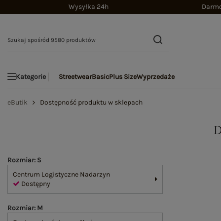
Wysyłka 24h
Darmo
Streetwear
Basic
Plus Size
Wyprzedaże
Kategorie
eButik
Dostępność produktu w sklepach
Rozmiar: S
Centrum Logistyczne Nadarzyn
Dostępny
Rozmiar: M