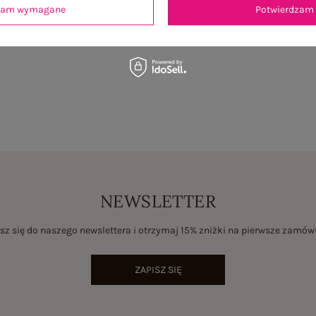
dzam wymagane
Potwierdzam 
NEWSLETTER
sz się do naszego newslettera i otrzymaj 15% zniżki na pierwsze zamów
ZAPISZ SIĘ