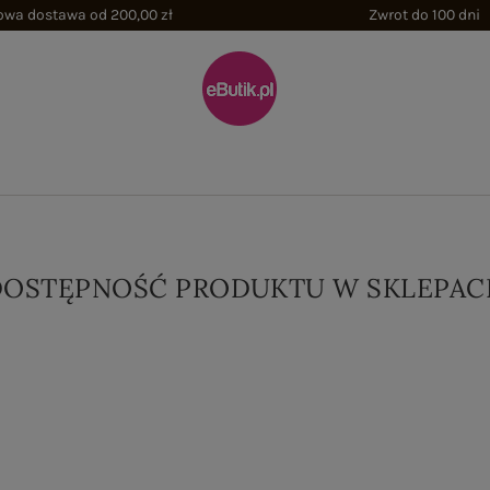
wa dostawa od 200,00 zł
Zwrot do 100 dni
DOSTĘPNOŚĆ PRODUKTU W SKLEPAC