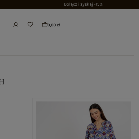
Dołącz i zyskaj -15%
0,00 zł
H