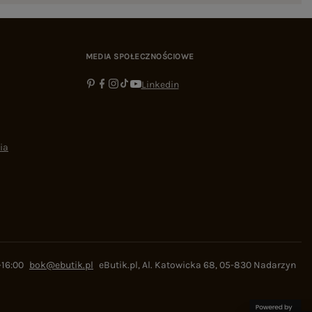
MEDIA SPOŁECZNOŚCIOWE
Linkedin
ia
-16:00
bok@ebutik.pl
eButik.pl
,
Al. Katowicka 68
,
05-830
Nadarzyn