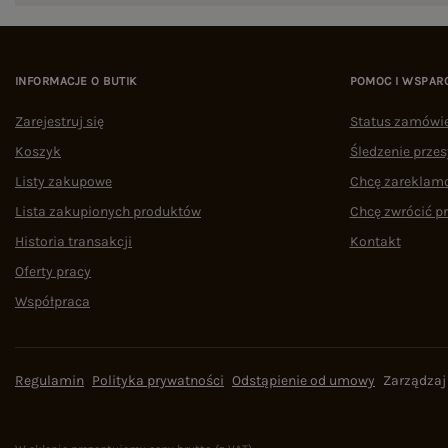
INFORMACJE O BUTIK
POMOC I WSPAR
Zarejestruj się
Status zamówi
Koszyk
Śledzenie przes
Listy zakupowe
Chcę zareklam
Lista zakupionych produktów
Chcę zwrócić p
Historia transakcji
Kontakt
Oferty pracy
Współpraca
Regulamin
Polityka prywatności
Odstąpienie od umowy
Zarządzaj