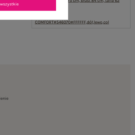
modelki: wzrost 175 cm, biust 84 cm, talia 62
wszystkie
cm, biodra 91 cm
emblemat_FP:
txt_VISCOSE
COMFORT#546070#FFFFFF
,
dół
,
lewo
,
col
ienie