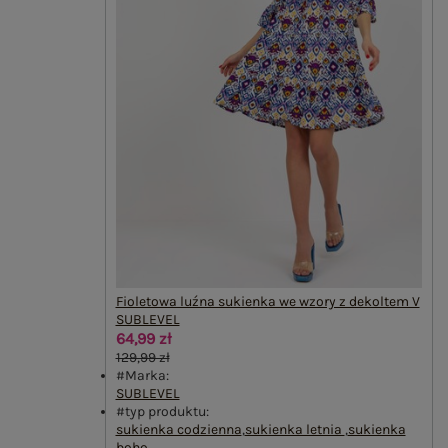
Fioletowa luźna sukienka we wzory z dekoltem V
SUBLEVEL
64,99 zł
129,99 zł
#Marka:
SUBLEVEL
#typ produktu:
sukienka codzienna
,
sukienka letnia
,
sukienka
boho