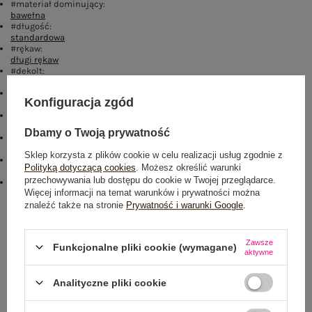
#materiał dominujący:
bawełna
#długość:
standardowa
#rękaw:
długi rękaw
#dekolt:
okrągły
#zapięcie:
Konfiguracja zgód
brak
#cechy dodatkowe:
naszywki
,
ocieplenie
,
bufiasty rękaw
Dbamy o Twoją prywatność
#skład materiału :
70% bawełna
,
30% poliester
Sklep korzysta z plików cookie w celu realizacji usług zgodnie z
#sposób prania :
Polityką dotyczącą cookies
. Możesz określić warunki
pranie w pralce w 30°C
przechowywania lub dostępu do cookie w Twojej przeglądarce.
#modelka:
Więcej informacji na temat warunków i prywatności można
Modelka ma na sobie rozmiar one size. Wymiary modelki: wzrost 170
cm, biust 93 cm, talia 66 cm, biodra 93 cm
znaleźć także na stronie
Prywatność i warunki Google
.
Rozmiar: One size
Zawsze
Funkcjonalne pliki cookie (wymagane)
Centrum Logistyczne Nadarzyn
aktywne
Dostępny
Analityczne pliki cookie