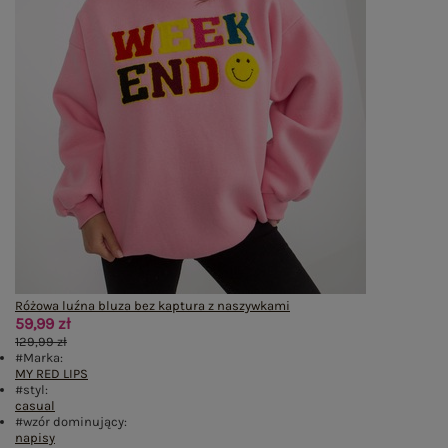
Różowa luźna bluza bez kaptura z naszywkami
59,99 zł
129,99 zł
#Marka:
MY RED LIPS
#styl:
casual
#wzór dominujący:
napisy