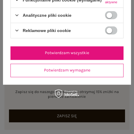
Centrum Logistyczne Nadarzyn
aktywne
Dostępny
Analityczne pliki cookie
Rozmiar: L/XL
Centrum Logistyczne Nadarzyn
Reklamowe pliki cookie
Dostępny
Potwierdzam wszystkie
Potwierdzam wymagane
NEWSLETTER
Zapisz się do naszego newslettera i otrzymaj 15% zniżki na
pierwsze zamówienie
ZAPISZ SIĘ