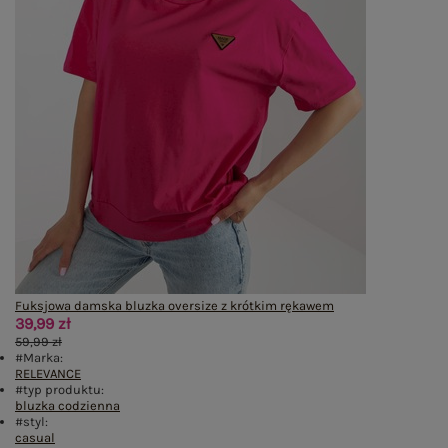
Fuksjowa damska bluzka oversize z krótkim rękawem
39,99 zł
59,99 zł
#Marka:
RELEVANCE
#typ produktu:
bluzka codzienna
#styl:
casual