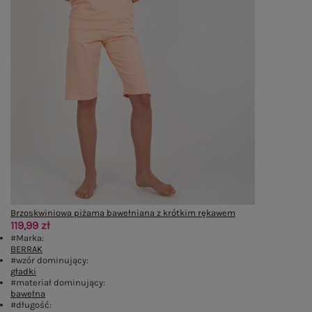
Brzoskwiniowa piżama bawełniana z krótkim rękawem
119,99 zł
#Marka:
BERRAK
#wzór dominujący:
gładki
#materiał dominujący:
bawełna
#długość: