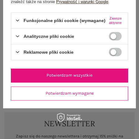
znaleźć także na stronie
Prywatność i warunki Google
.
Rozmiar: M
Centrum Logistyczne Nadarzyn
Zawsze
Dostępny
Funkcjonalne pliki cookie (wymagane)
aktywne
Rozmiar: L
Analityczne pliki cookie
Centrum Logistyczne Nadarzyn
Dostępny
Reklamowe pliki cookie
Rozmiar: XL
Centrum Logistyczne Nadarzyn
Potwierdzam wszystkie
Dostępny
Potwierdzam wymagane
NEWSLETTER
Zapisz się do naszego newslettera i otrzymaj 15% zniżki na