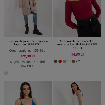
Beżowa długa kurtka zimowa z
Bordowa bluzka hiszpanka z
kapturem SUBLEVEL
rękawem 3/4 Blink BASIC FEEL
GOOD
Cena regularna:
359,99 zł
44,99 zł
179,99 zł
+17
Najniższa cena z 30 dni:
247,99 zł