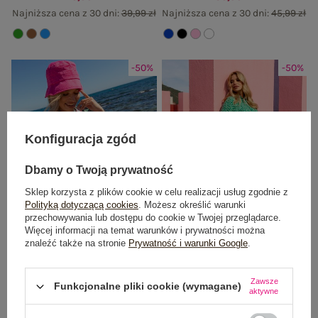
Najniższa cena z 30 dni:
39,99 zł
Najniższa cena z 30 dni:
45,99 zł
-50%
-50%
Konfiguracja zgód
Dbamy o Twoją prywatność
Sklep korzysta z plików cookie w celu realizacji usług zgodnie z
Polityką dotyczącą cookies
. Możesz określić warunki
przechowywania lub dostępu do cookie w Twojej przeglądarce.
Więcej informacji na temat warunków i prywatności można
znaleźć także na stronie
Prywatność i warunki Google
.
Bluzka koszulowa z nadrukiem i
Zielone wzorzyste szorty casualowe
zapięciem na guziki SUBLEVEL
z paskiem FRESH MADE
Zawsze
Funkcjonalne pliki cookie (wymagane)
aktywne
Cena regularna:
89,99 zł
Cena regularna:
79,99 zł
44,99 zł
39,99 zł