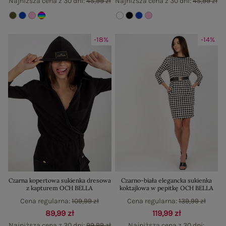
Najniższa cena z 30 dni:
45,99 zł
Najniższa cena z 30 dni:
45,99 zł
-18%
-14%
Czarna kopertowa sukienka dresowa
Czarno-biała elegancka sukienka
z kapturem OCH BELLA
koktajlowa w pepitkę OCH BELLA
Cena regularna:
109,99 zł
Cena regularna:
139,99 zł
89,99 zł
119,99 zł
Najniższa cena z 30 dni:
99,99 zł
Najniższa cena z 30 dni: