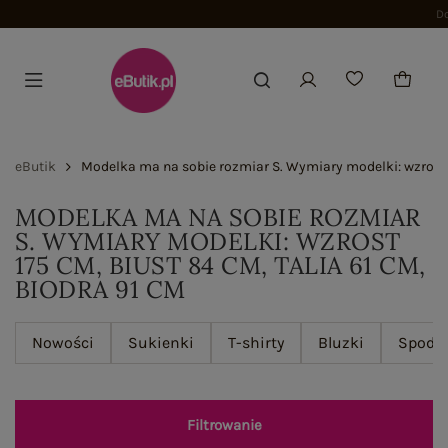
Dołącz i zyskaj -15%
eButik
Modelka ma na sobie rozmiar S. Wymiary modelki: wzrost 1
MODELKA MA NA SOBIE ROZMIAR
S. WYMIARY MODELKI: WZROST
175 CM, BIUST 84 CM, TALIA 61 CM,
BIODRA 91 CM
Nowości
Sukienki
T-shirty
Bluzki
Spodn
Filtrowanie