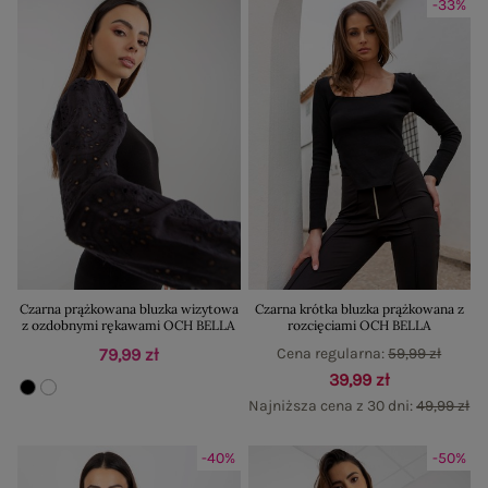
-33%
Czarna prążkowana bluzka wizytowa
Czarna krótka bluzka prążkowana z
z ozdobnymi rękawami OCH BELLA
rozcięciami OCH BELLA
79,99 zł
Cena regularna:
59,99 zł
39,99 zł
Najniższa cena z 30 dni:
49,99 zł
-40%
-50%