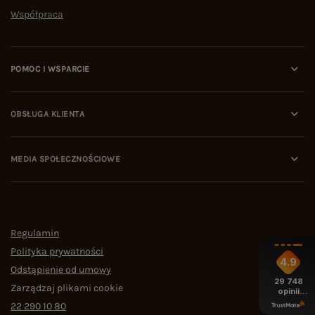
Współpraca
POMOC I WSPARCIE
OBSŁUGA KLIENTA
MEDIA SPOŁECZNOŚCIOWE
Regulamin
Polityka prywatności
4.9
Odstąpienie od umowy
29 748
Zarządzaj plikami cookie
opinii
z całego
22 290 10 80
okresu