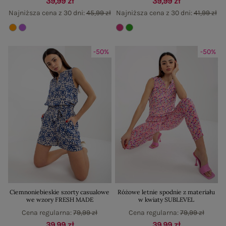
39,99 zł
39,99 zł
Najniższa cena z 30 dni:
45,99 zł
Najniższa cena z 30 dni:
41,99 zł
-50%
-50%
Ciemnoniebieskie szorty casualowe
Różowe letnie spodnie z materiału
we wzory FRESH MADE
w kwiaty SUBLEVEL
Cena regularna:
79,99 zł
Cena regularna:
79,99 zł
39,99 zł
39,99 zł