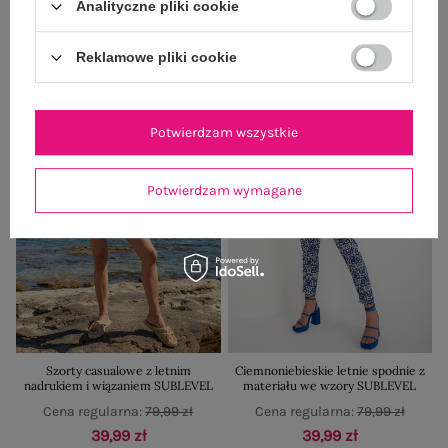
Analityczne pliki cookie
Najniższa cena z 30 dni:
57,99 zł
Najniższa cena z 30 dni:
45,99 zł
Reklamowe pliki cookie
-50%
-50%
Potwierdzam wszystkie
Potwierdzam wymagane
Szorty casualowe z letnim
Ciemnoniebieskie letnie spodnie z
nadrukiem i wiązaniem SUBLEVEL
materiału we wzory SUBLEVEL
Cena regularna:
79,99 zł
Cena regularna:
79,99 zł
39,99 zł
39,99 zł