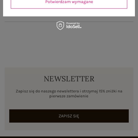
Potwierdzam wymagane
ZWROTY I REKLAMACJE
NEWSLETTER
Zapisz się do naszego newslettera i otrzymaj 15% zniżki na
pierwsze zamówienie
ZAPISZ SIĘ