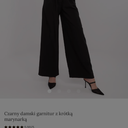
Czarny damski garnitur z krótką
marynarką
5.00/5