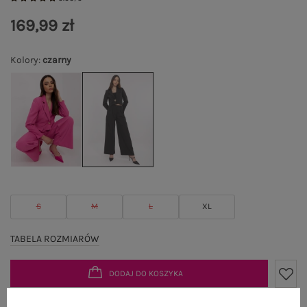
169,99 zł
Kolory
:
czarny
S
M
L
XL
TABELA ROZMIARÓW
DODAJ DO KOSZYKA
Możesz kupić także poprzez: