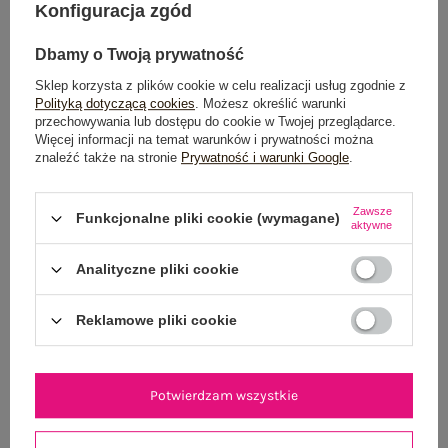
Konfiguracja zgód
Dbamy o Twoją prywatność
Sklep korzysta z plików cookie w celu realizacji usług zgodnie z
Dostawa
od 7,99 zł
Polityką dotyczącą cookies
. Możesz określić warunki
przechowywania lub dostępu do cookie w Twojej przeglądarce.
Do darmowej dostawy brakuje
200,00 zł
Więcej informacji na temat warunków i prywatności można
znaleźć także na stronie
Prywatność i warunki Google
.
Wysyłka
jutro
Zawsze
100 dni na zwrot
Funkcjonalne pliki cookie (wymagane)
aktywne
Analityczne pliki cookie
OPIS PRODUKTU
Reklamowe pliki cookie
GŁÓWNE PARAMETRY
Potwierdzam wszystkie
OPINIE O PRODUKCIE
(1)
WYSYŁKA I DOSTAWA