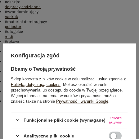
#okazja:
do pracy
,
codzienne
#wzór dominujący:
nadruk
#materiał dominujący:
poliester
#długość:
midi
#rękaw:
krótki rękaw
#dekolt:
Konfiguracja zgód
inny
#zapięcie:
wiązanie
Dbamy o Twoją prywatność
#cechy dodatkowe:
bufiasty rękaw
Sklep korzysta z plików cookie w celu realizacji usług zgodnie z
#skład materiału :
Polityką dotyczącą cookies
. Możesz określić warunki
10% elastan
,
75% poliester
,
15% wiskoza
przechowywania lub dostępu do cookie w Twojej przeglądarce.
#sposób prania :
Więcej informacji na temat warunków i prywatności można
pranie w pralce w 30°C
#modelka:
znaleźć także na stronie
Prywatność i warunki Google
.
Modelka ma na sobie rozmiar 36. Wymiary modelki: wzrost 170 cm,
biust 93 cm, talia 66 cm, biodra 93 cm
Zawsze
Funkcjonalne pliki cookie (wymagane)
Rozmiar: 36
aktywne
Centrum Logistyczne Nadarzyn
Dostępny
Analityczne pliki cookie