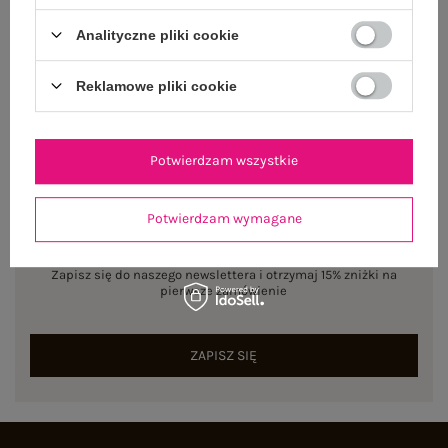
Analityczne pliki cookie
Rozmiar: L/XL
Centrum Logistyczne Nadarzyn
Dostępny
Reklamowe pliki cookie
Potwierdzam wszystkie
Potwierdzam wymagane
NEWSLETTER
Zapisz się do naszego newslettera i otrzymaj 15% zniżki na
pierwsze zamówienie
ZAPISZ SIĘ