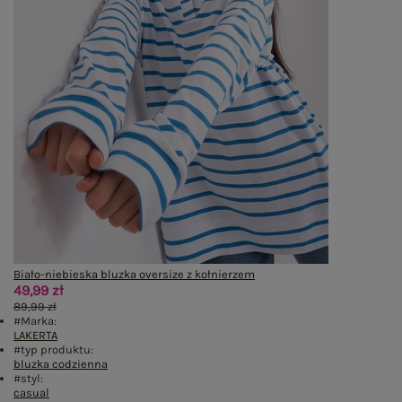
Biało-niebieska bluzka oversize z kołnierzem
49,99 zł
89,99 zł
#Marka:
LAKERTA
#typ produktu:
bluzka codzienna
#styl:
casual