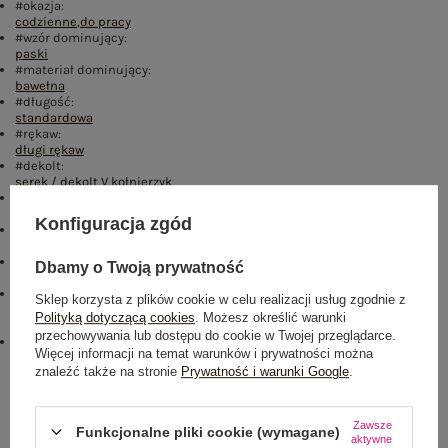
#okazja:
codzienne
,
do pracy
#wzór dominujący:
paski
#materiał dominujący:
bawełna
#długość:
standardowa
#rękaw:
długi rękaw
#dekolt:
serek / dekolt V
,
kołnierzyk
#zapięcie:
brak
Konfiguracja zgód
#skład materiału :
90% bawełna
,
10% elastan
#sposób prania :
Dbamy o Twoją prywatność
pranie w pralce w 30°C
#modelka:
Sklep korzysta z plików cookie w celu realizacji usług zgodnie z
Modelka ma na sobie rozmiar S/M. Wymiary modelki: wzrost 167 cm,
Polityką dotyczącą cookies
. Możesz określić warunki
biust 73 cm, talia 64 cm, biodra 91 cm
przechowywania lub dostępu do cookie w Twojej przeglądarce.
emblemat_FP:
Więcej informacji na temat warunków i prywatności można
txt_COTTON COMFORT#546070#FFFFFF
,
dół
,
lewo
,
col
znaleźć także na stronie
Prywatność i warunki Google
.
Rozmiar: S/M
Centrum Logistyczne Nadarzyn
Zawsze
Funkcjonalne pliki cookie (wymagane)
Dostępny
aktywne