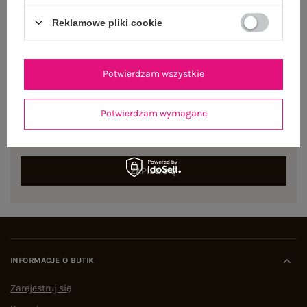
Reklamowe pliki cookie
Potwierdzam wszystkie
NEWSLETTER
Potwierdzam wymagane
Zapisz się do naszego newslettera i otrzymaj 15% zniżki na
pierwsze zamówienie
ZAPISZ SIĘ
INFORMACJE O BUTIK
Zarejestruj się