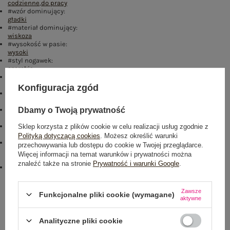
codzienne
,
do pracy
#wzór dominujący:
gładki
#materiał dominujący:
wiskoza
#wysokość w pasie:
wysoki
#styl nogawek:
szerokie
#zapięcie:
wiązanie
Konfiguracja zgód
#kieszenie:
boczne
#skład materiału :
Dbamy o Twoją prywatność
100% wiskoza
#sposób prania :
Sklep korzysta z plików cookie w celu realizacji usług zgodnie z
pranie w pralce w 30°C
Polityką dotyczącą cookies
. Możesz określić warunki
#modelka:
przechowywania lub dostępu do cookie w Twojej przeglądarce.
Modelka ma na sobie rozmiar S/M. Wymiary modelki: wzrost 167 cm,
Więcej informacji na temat warunków i prywatności można
biust 73 cm, talia 64 cm, biodra 91 cm
znaleźć także na stronie
Prywatność i warunki Google
.
emblemat_FP:
txt_VISCOSE COMFORT#546070#FFFFFF
,
dół
,
lewo
,
col
Zawsze
Rozmiar: S/M
Funkcjonalne pliki cookie (wymagane)
aktywne
Centrum Logistyczne Nadarzyn
Dostępny
Analityczne pliki cookie