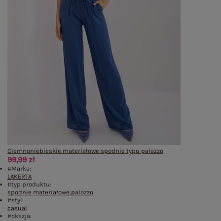
Ciemnoniebieskie materiałowe spodnie typu palazzo
99,99 zł
#Marka:
LAKERTA
#typ produktu:
spodnie materiałowe
,
palazzo
#styl:
casual
#okazja: