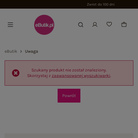
Zwrot do 100 dni
eButik
Uwaga
Szukany produkt nie został znaleziony.
Skorzystaj z
zaawansowanej wyszukiwarki
.
Powrót