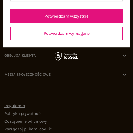
Oferty pracy
Współpraca
Potwierdzam wszystkie
Potwierdzam wymagane
POMOC I WSPARCIE
OBSŁUGA KLIENTA
MEDIA SPOŁECZNOŚCIOWE
Regulamin
Polityka prywatności
Odstąpienie od umowy
Zarządzaj plikami cookie