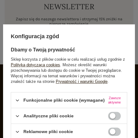
NEWSLETTER
Zapisz się do naszego newslettera i otrzymaj 15% zniżki na
pierwsze zamówienie
Konfiguracja zgód
ZAPISZ SIĘ
Dbamy o Twoją prywatność
Sklep korzysta z plików cookie w celu realizacji usług zgodnie z
Polityką dotyczącą cookies
. Możesz określić warunki
przechowywania lub dostępu do cookie w Twojej przeglądarce.
Więcej informacji na temat warunków i prywatności można
znaleźć także na stronie
Prywatność i warunki Google
.
INFORMACJE O BUTIK
Zarejestruj się
Zawsze
Funkcjonalne pliki cookie (wymagane)
aktywne
Koszyk
Listy zakupowe
Analityczne pliki cookie
Lista zakupionych produktów
Reklamowe pliki cookie
Historia transakcji