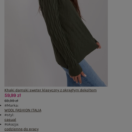
Khaki damski sweter klasyczny z okrągłym dekoltem
59,99 zł
69,99 zł
#Marka:
WOOL FASHION ITALIA
#styl:
casual
#okazja:
codzienne
,
do pracy