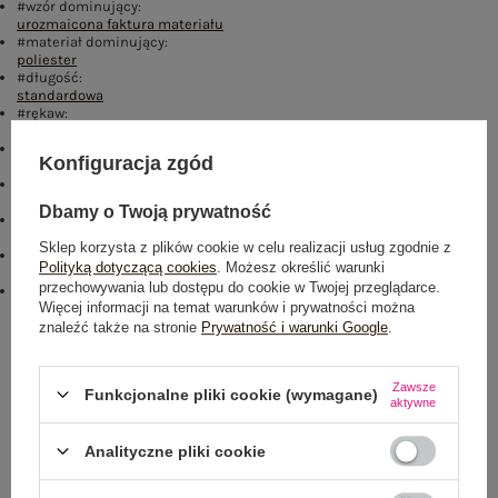
#wzór dominujący:
urozmaicona faktura materiału
#materiał dominujący:
poliester
#długość:
standardowa
#rękaw:
długi rękaw
#dekolt:
Konfiguracja zgód
okrągły
#zapięcie:
brak
Dbamy o Twoją prywatność
#skład materiału :
65% poliester
,
35% bawełna
Sklep korzysta z plików cookie w celu realizacji usług zgodnie z
#sposób prania :
Polityką dotyczącą cookies
. Możesz określić warunki
pranie w pralce w 30°C
przechowywania lub dostępu do cookie w Twojej przeglądarce.
#modelka:
Więcej informacji na temat warunków i prywatności można
Modelka ma na sobie rozmiar one size. Wymiary modelki: wzrost 175
cm, biust 84 cm, talia 61 cm, biodra 91 cm
znaleźć także na stronie
Prywatność i warunki Google
.
Rozmiar: One size
Zawsze
Funkcjonalne pliki cookie (wymagane)
Centrum Logistyczne Nadarzyn
aktywne
Dostępny
Analityczne pliki cookie