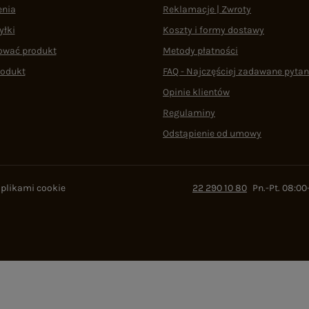
enia
Reklamacje | Zwroty
yłki
Koszty i formy dostawy
ować produkt
Metody płatności
rodukt
FAQ - Najczęściej zadawane pytan
Opinie klientów
Regulaminy
Odstąpienie od umowy
 plikami cookie
22 290 10 80
Pn.-Pt. 08:00