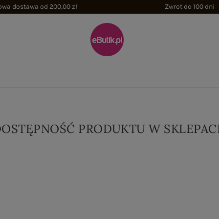
wa dostawa od 200,00 zł
Zwrot do 100 dni
DOSTĘPNOŚĆ PRODUKTU W SKLEPAC