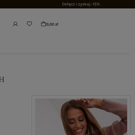
Dołącz i zyskaj -15%
0,00 zł
H