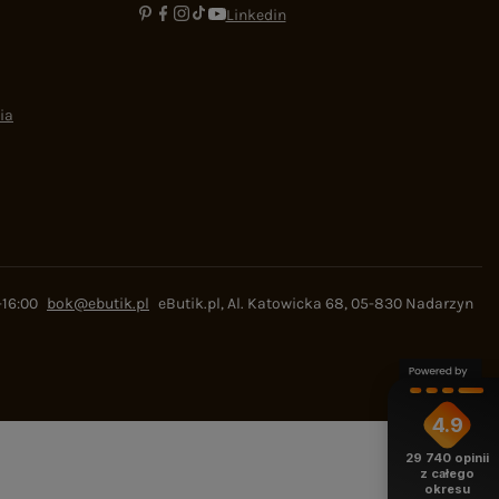
Linkedin
ia
-16:00
bok@ebutik.pl
eButik.pl
,
Al. Katowicka 68
,
05-830
Nadarzyn
4.9
29 740
opinii
z całego
okresu