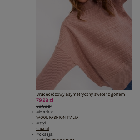
Brudnoróżowy asymetryczny sweter z golfem
79,99 zł
99,99 zł
#Marka:
WOOL FASHION ITALIA
#styl:
casual
#okazja:
codzienne
,
do pracy