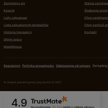
Zarejestruj się
Status zamówi
Koszyk
Śledzenie przes
Listy zakupowe
Chcę zareklam
Lista zakupionych produktów
Chcę zwrócić p
Historia transakcji
Kontakt
Oferty pracy
Współpraca
Regulamin
Polityka prywatności
Odstąpienie od umowy
Zarządzaj
W sklepie prezentujemy ceny brutto (z VAT).
4.9
Na podstawie
29 740
opinii
z całego okresu