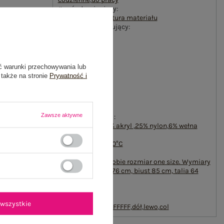
#wzór dominujący:
urozmaicona faktura materiału
#materiał dominujący:
poliester
#długość:
standardowa
#rękaw:
ć warunki przechowywania lub
długi rękaw
 także na stronie
Prywatność i
#dekolt:
golf
#zapięcie:
brak
Zawsze aktywne
#skład materiału :
39% poliester
,
30% akryl
,
25% nylon
,
6% wełna
#sposób prania :
pranie ręczne w 30°C
#modelka:
Modelka ma na sobie rozmiar one size. Wymiary
modelki: wzrost 176 cm, biust 85 cm, talia 64
cm, biodra 92 cm
emblemat_FP:
txt_CONTAINS
wszystkie
WOOL#546070#FFFFFF
,
dół
,
lewo
,
col