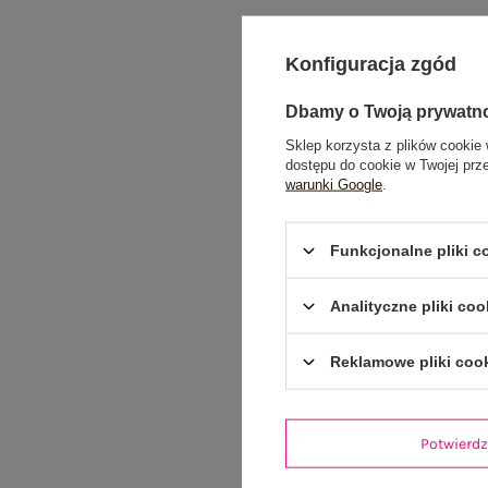
Konfiguracja zgód
Dbamy o Twoją prywatn
Sklep korzysta z plików cookie 
dostępu do cookie w Twojej prz
warunki Google
.
Funkcjonalne pliki 
Analityczne pliki coo
Reklamowe pliki coo
Potwier