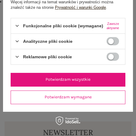
Kolory:
Więcej informacji na temat warunków i prywatności można
niebieski
znaleźć także na stronie
Prywatność i warunki Google
.
Rozmiar: S/M
Zawsze
Funkcjonalne pliki cookie (wymagane)
Centrum Logistyczne Nadarzyn
aktywne
Dostępny
Analityczne pliki cookie
Rozmiar: L/XL
Centrum Logistyczne Nadarzyn
Reklamowe pliki cookie
Dostępny
Rozmiar: 2XL/3XL
Potwierdzam wszystkie
Centrum Logistyczne Nadarzyn
Dostępny
Potwierdzam wymagane
NEWSLETTER