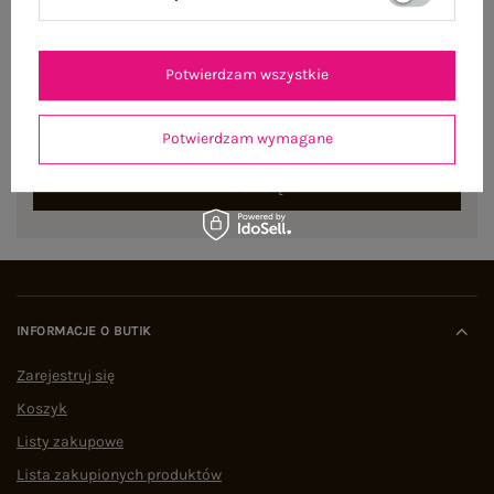
NEWSLETTER
Potwierdzam wszystkie
Zapisz się do naszego newslettera i otrzymaj 15% zniżki na
pierwsze zamówienie
Potwierdzam wymagane
ZAPISZ SIĘ
INFORMACJE O BUTIK
Zarejestruj się
Koszyk
Listy zakupowe
Lista zakupionych produktów