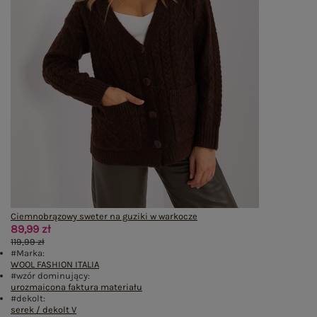
Ciemnobrązowy sweter na guziki w warkocze
89,99 zł
119,99 zł
#Marka:
WOOL FASHION ITALIA
#wzór dominujący:
urozmaicona faktura materiału
#dekolt:
serek / dekolt V