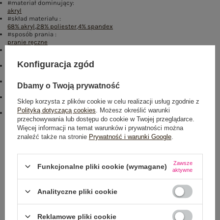
#materiał dominujący:
akryl
#skład materiału :
68% akryl
,
28% poliester
,
4% spandex
#sposób prania :
pranie ręczne
#długość:
standardowa
Konfiguracja zgód
#styl:
casual
#okazja:
Dbamy o Twoją prywatność
codzienne
#zapięcie:
Sklep korzysta z plików cookie w celu realizacji usług zgodnie z
guziki
Polityką dotyczącą cookies
. Możesz określić warunki
#modelka:
przechowywania lub dostępu do cookie w Twojej przeglądarce.
Modelka ma na sobie rozmiar one size. Wymiary modelki: wzrost 175
Więcej informacji na temat warunków i prywatności można
cm, biust 90 cm, talia 66 cm, biodra 94 cm
znaleźć także na stronie
Prywatność i warunki Google
.
Rozmiar: One size
Centrum Logistyczne Nadarzyn
Zawsze
Funkcjonalne pliki cookie (wymagane)
Dostępny
aktywne
Analityczne pliki cookie
Reklamowe pliki cookie