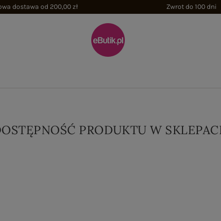
wa dostawa od 200,00 zł
Zwrot do 100 dni
DOSTĘPNOŚĆ PRODUKTU W SKLEPAC