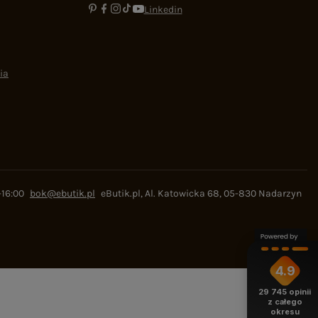
Linkedin
ia
-16:00
bok@ebutik.pl
eButik.pl
,
Al. Katowicka 68
,
05-830
Nadarzyn
4.9
29 745
opinii
z całego
okresu