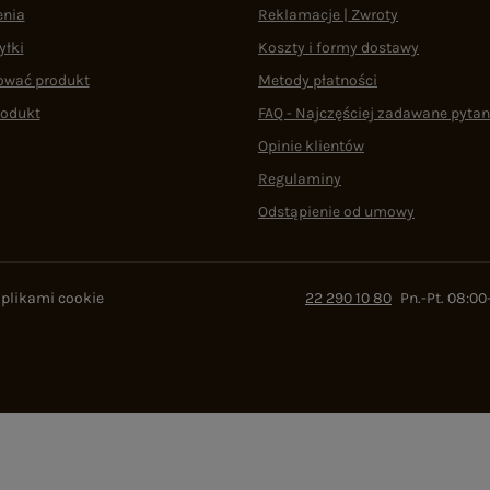
enia
Reklamacje | Zwroty
yłki
Koszty i formy dostawy
ować produkt
Metody płatności
rodukt
FAQ - Najczęściej zadawane pytan
Opinie klientów
Regulaminy
Odstąpienie od umowy
 plikami cookie
22 290 10 80
Pn.-Pt. 08:00