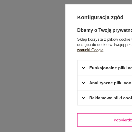
Konfiguracja zgód
Dbamy o Twoją prywatn
Sklep korzysta z plików cookie 
dostępu do cookie w Twojej prz
warunki Google
.
Funkcjonalne pliki 
Analityczne pliki coo
Reklamowe pliki coo
Potwier