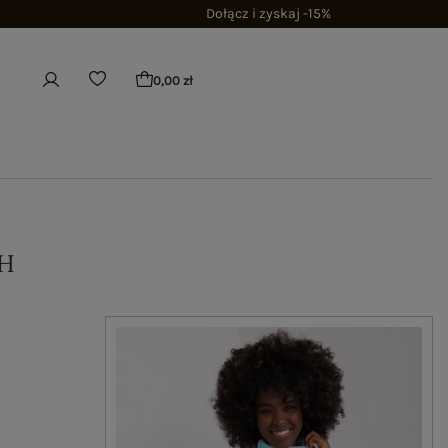
Dołącz i zyskaj -15%
0,00 zł
H