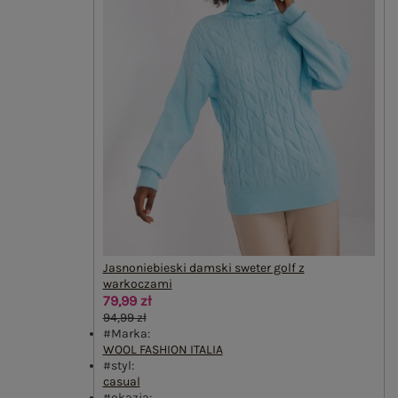
Jasnoniebieski damski sweter golf z
warkoczami
79,99 zł
94,99 zł
#Marka:
WOOL FASHION ITALIA
#styl:
casual
#okazja: