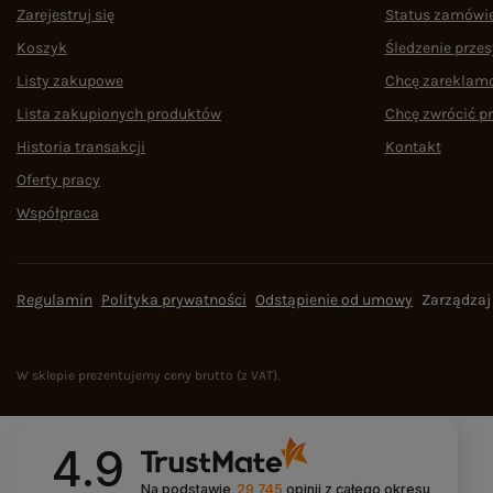
Zarejestruj się
Status zamówi
Koszyk
Śledzenie przes
Listy zakupowe
Chcę zareklam
Lista zakupionych produktów
Chcę zwrócić p
Historia transakcji
Kontakt
Oferty pracy
Współpraca
Regulamin
Polityka prywatności
Odstąpienie od umowy
Zarządzaj
W sklepie prezentujemy ceny brutto (z VAT).
4.9
Na podstawie
29 745
opinii
z całego okresu