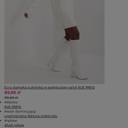
Ecru damska sukienka w warkoczowy splot RUE PARIS
89,99 zł
119,99 zł
#Marka:
RUE PARIS
#wzór dominujący:
urozmaicona faktura materiału
#rękaw:
długi rękaw