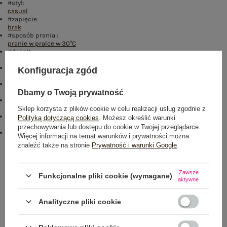
#styl:
casual
#zapięcie:
brak
#sposób prania :
pranie w pralce w 30°C
#dekolt:
golf
#długość:
Konfiguracja zgód
przed kolano
#okazja:
codzienne
,
do pracy
Dbamy o Twoją prywatność
#skład materiału :
70% akryl
,
30% wełna
Sklep korzysta z plików cookie w celu realizacji usług zgodnie z
#materiał dominujący:
Polityką dotyczącą cookies
. Możesz określić warunki
akryl
przechowywania lub dostępu do cookie w Twojej przeglądarce.
emblemat_FP:
Więcej informacji na temat warunków i prywatności można
txt_CONTAINS WOOL#546070#FFFFFF
,
dół
,
lewo
,
col
znaleźć także na stronie
Prywatność i warunki Google
.
Rozmiar: One size
Centrum Logistyczne Nadarzyn
Zawsze
Funkcjonalne pliki cookie (wymagane)
aktywne
Dostępny
Analityczne pliki cookie