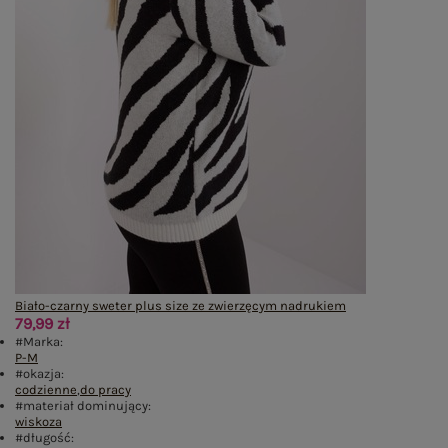
Biało-czarny sweter plus size ze zwierzęcym nadrukiem
79,99 zł
#Marka:
P-M
#okazja:
codzienne
,
do pracy
#materiał dominujący:
wiskoza
#długość: