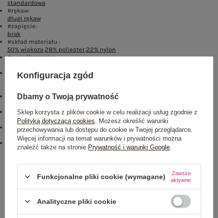
standardowa
#rękaw:
długi rękaw
#zapięcie:
brak
#skład materiału :
50% wiskoza
,
28% poliester
,
22% nylon
#sposób prania :
pranie w pralce w 30°C
#modelka:
Konfiguracja zgód
Modelka ma na sobie rozmiar XL/XXL. Wymiary modelki: wzrost 172
cm, biust 103 cm, talia 73 cm, biodra 103 cm
#styl:
Dbamy o Twoją prywatność
casual
#wzór dominujący:
Sklep korzysta z plików cookie w celu realizacji usług zgodnie z
motyw zwierzęcy
Polityką dotyczącą cookies
. Możesz określić warunki
#dekolt:
przechowywania lub dostępu do cookie w Twojej przeglądarce.
okrągły
Więcej informacji na temat warunków i prywatności można
emblemat_FP:
znaleźć także na stronie
Prywatność i warunki Google
.
txt_PLUS SIZE#000000#FFFFFF
,
dół
,
lewo
,
col
Rozmiar: XXL/XXXL
Zawsze
Funkcjonalne pliki cookie (wymagane)
aktywne
Centrum Logistyczne Nadarzyn
Dostępny
Analityczne pliki cookie