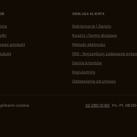
CIE
OBSŁUGA KLIENTA
enia
Reklamacje | Zwroty
yłki
Koszty i formy dostawy
ować produkt
Metody płatności
rodukt
FAQ - Najczęściej zadawane pytan
Opinie klientów
Regulaminy
Odstąpienie od umowy
 plikami cookie
22 290 10 80
Pn.-Pt. 08:00