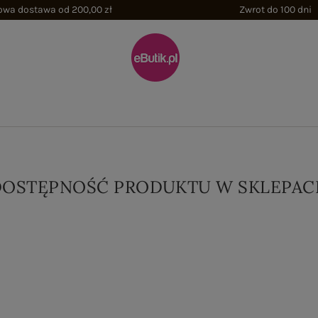
wa dostawa od 200,00 zł
Zwrot do 100 dni
DOSTĘPNOŚĆ PRODUKTU W SKLEPAC