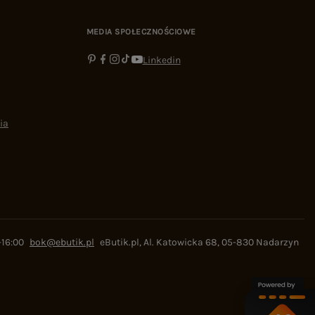
MEDIA SPOŁECZNOŚCIOWE
Linkedin
ia
-16:00
bok@ebutik.pl
eButik.pl
,
Al. Katowicka 68
,
05-830
Nadarzyn