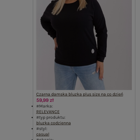
Czarna damska bluzka plus size na co dzień
59,99 zł
#Marka:
RELEVANCE
#typ produktu:
bluzka codzienna
#styl:
casual
#okazja: