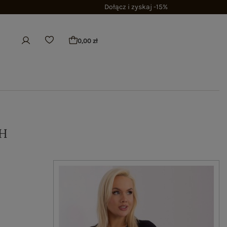
Dołącz i zyskaj -15%
0,00 zł
H