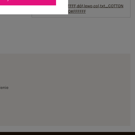
txt_PLUS
SIZE#000000#FFFFFF
,
dół
,
lewo
,
col
,
txt_COTTON
COMFORT#546070#FFFFFF
ienie