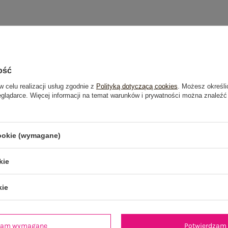
ość
w celu realizacji usług zgodnie z
Polityką dotyczącą cookies
. Możesz określi
eglądarce. Więcej informacji na temat warunków i prywatności można znaleźć
cookie (wymagane)
kie
kie
dzam wymagane
Potwierdzam 