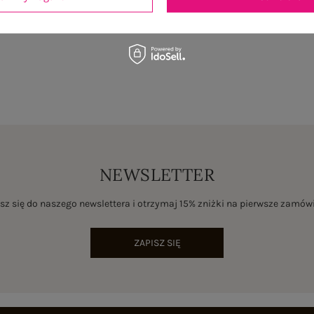
NEWSLETTER
sz się do naszego newslettera i otrzymaj 15% zniżki na pierwsze zamów
ZAPISZ SIĘ