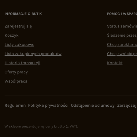
INFORMACJE O BUTIK
POMOC I WSPAR
Zarejestruj się
Status zamówi
Koszyk
Śledzenie przes
Listy zakupowe
Chcę zareklam
Lista zakupionych produktów
Chcę zwrócić p
Historia transakcji
Kontakt
Oferty pracy
Współpraca
Regulamin
Polityka prywatności
Odstąpienie od umowy
Zarządzaj
W sklepie prezentujemy ceny brutto (z VAT).