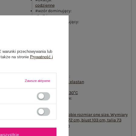
codzienne
#wzór dominujący:
gładki
#materiał dominujący:
bawełna
#długość:
standardowa
#rękaw:
długi rękaw
ć warunki przechowywania lub
#dekolt:
 także na stronie
Prywatność i
okrągły
#zapięcie:
brak
#skład materiału :
Zawsze aktywne
90% bawełna
,
10% elastan
#sposób prania :
pranie w pralce w 30°C
#cechy dodatkowe:
naszywki
#modelka:
Modelka ma na sobie rozmiar one size. Wymiary
modelki: wzrost 172 cm, biust 103 cm, talia 73
cm, biodra 103 cm
emblemat_FP:
wszystkie