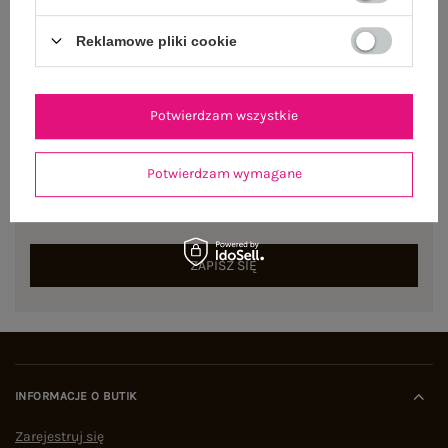
Reklamowe pliki cookie
Potwierdzam wszystkie
NEWSLETTER
Potwierdzam wymagane
Zapisz się do naszego newslettera i otrzymaj 15% zniżki na
pierwsze zamówienie
ZAPISZ SIĘ
INFORMACJE O BUTIK
Zarejestruj się