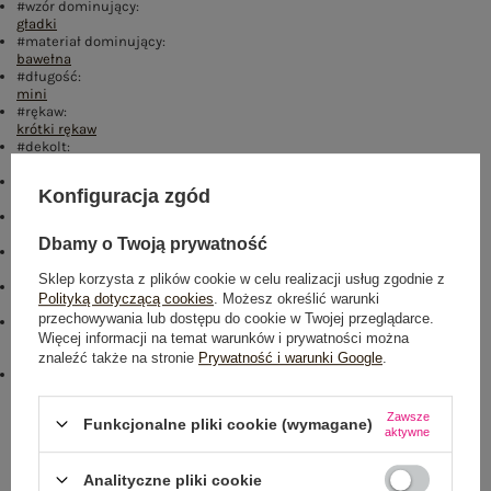
#wzór dominujący:
gładki
#materiał dominujący:
bawełna
#długość:
mini
#rękaw:
krótki rękaw
#dekolt:
serek / dekolt V
#zapięcie:
Konfiguracja zgód
suwak
#cechy dodatkowe:
zamek
,
kieszenie
,
z paskiem
Dbamy o Twoją prywatność
#skład materiału :
90% bawełna
,
10% elastan
Sklep korzysta z plików cookie w celu realizacji usług zgodnie z
#sposób prania :
Polityką dotyczącą cookies
. Możesz określić warunki
pranie w pralce w 30°C
przechowywania lub dostępu do cookie w Twojej przeglądarce.
#modelka:
Więcej informacji na temat warunków i prywatności można
Modelka ma na sobie rozmiar one size. Wymiary modelki: wzrost 172
cm, biust 88 cm, talia 63 cm, biodra 92 cm
znaleźć także na stronie
Prywatność i warunki Google
.
emblemat_FP:
txt_COTTON COMFORT#546070#FFFFFF
,
dół
,
lewo
,
col
Zawsze
Funkcjonalne pliki cookie (wymagane)
Rozmiar: One size
aktywne
Centrum Logistyczne Nadarzyn
Dostępny
Analityczne pliki cookie