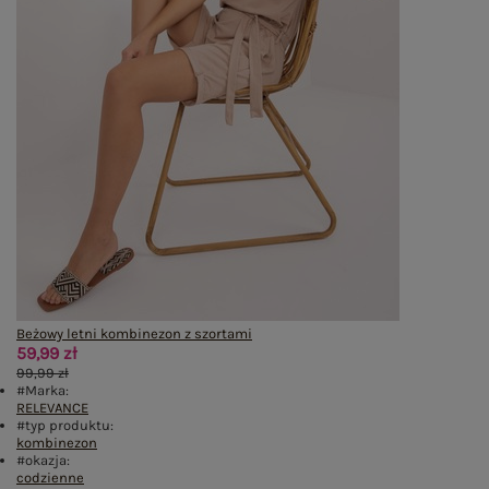
Beżowy letni kombinezon z szortami
59,99 zł
99,99 zł
#Marka:
RELEVANCE
#typ produktu:
kombinezon
#okazja:
codzienne