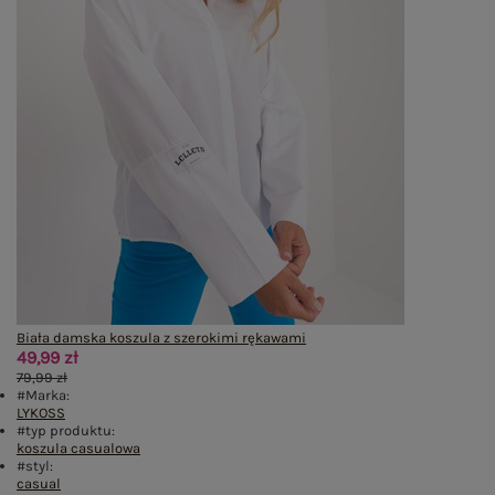
Biała damska koszula z szerokimi rękawami
49,99 zł
79,99 zł
#Marka:
LYKOSS
#typ produktu:
koszula casualowa
#styl:
casual