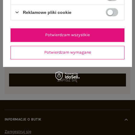
Reklamowe pliki cookie
Potwierdzam wszystkie
NEWSLETTER
Potwierdzam wymagane
Zapisz się do naszego newslettera i otrzymaj 15% zniżki na
pierwsze zamówienie
ZAPISZ SIĘ
INFORMACJE O BUTIK
Zarejestruj się