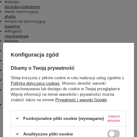
#okazja:
do pracy
,
codzienne
#wzór dominujący:
gładki
#materiał dominujący:
bawełna
#długość:
standardowa
#rękaw:
długi rękaw
#dekolt:
Konfiguracja zgód
kołnierzyk
#zapięcie:
guziki
Dbamy o Twoją prywatność
#skład materiału :
65% poliester
,
35% bawełna
Sklep korzysta z plików cookie w celu realizacji usług zgodnie z
#sposób prania :
Polityką dotyczącą cookies
. Możesz określić warunki
pranie w pralce w 30°C
przechowywania lub dostępu do cookie w Twojej przeglądarce.
#modelka:
Więcej informacji na temat warunków i prywatności można
Modelka ma na sobie rozmiar S. Wymiary modelki: wzrost 175 cm,
biust 90 cm, talia 66 cm, biodra 94 cm
znaleźć także na stronie
Prywatność i warunki Google
.
#cechy dodatkowe:
naszywki
Zawsze
Funkcjonalne pliki cookie (wymagane)
Rozmiar: S
aktywne
Centrum Logistyczne Nadarzyn
Dostępny
Analityczne pliki cookie