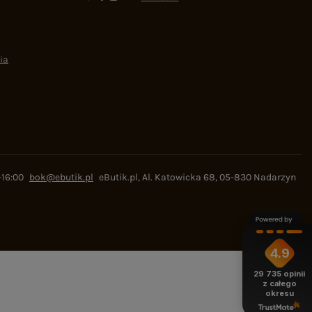
ia
-16:00
bok@ebutik.pl
eButik.pl
,
Al. Katowicka 68
,
05-830
Nadarzyn
4.9
29 735
opinii
z całego
okresu