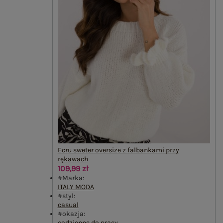
Ecru sweter oversize z falbankami przy
rękawach
109,99 zł
#Marka:
ITALY MODA
#styl:
casual
#okazja:
codzienne
,
do pracy