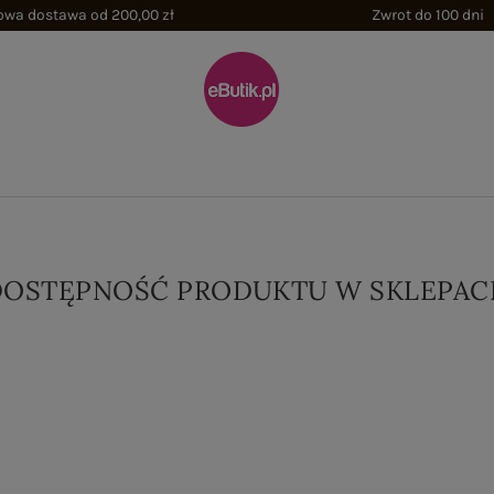
wa dostawa od 200,00 zł
Zwrot do 100 dni
DOSTĘPNOŚĆ PRODUKTU W SKLEPAC