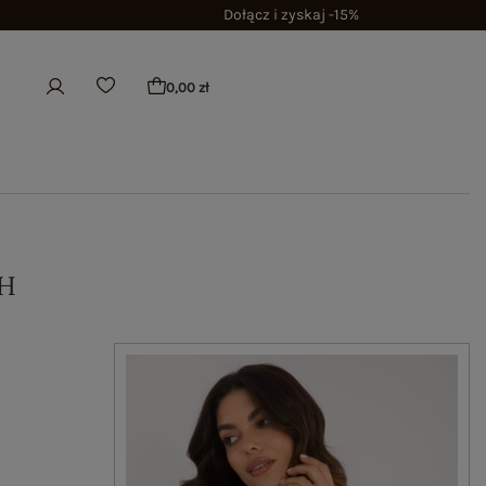
Dołącz i zyskaj -15%
0,00 zł
H