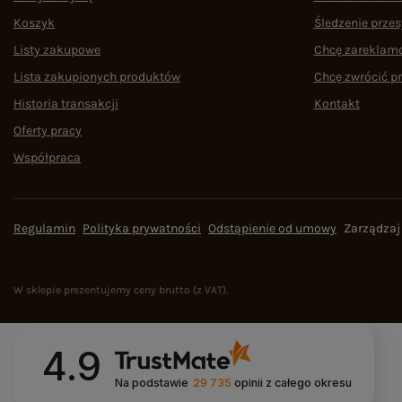
Koszyk
Śledzenie przes
Listy zakupowe
Chcę zareklam
Lista zakupionych produktów
Chcę zwrócić p
Historia transakcji
Kontakt
Oferty pracy
Współpraca
Regulamin
Polityka prywatności
Odstąpienie od umowy
Zarządzaj
W sklepie prezentujemy ceny brutto (z VAT).
4.9
Na podstawie
29 735
opinii
z całego okresu