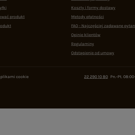
yłki
Koszty i formy dostawy
ować produkt
Metody płatności
rodukt
FAQ - Najczęściej zadawane pytan
Opinie klientów
Regulaminy
Odstąpienie od umowy
 plikami cookie
22 290 10 80
Pn.-Pt. 08:00