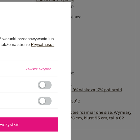
#wzór dominujący:
gładki
#materiał dominujący:
akryl
#długość:
standardowa
ć warunki przechowywania lub
#rękaw:
 także na stronie
Prywatność i
długi rękaw
#dekolt:
okrągły
#zapięcie:
brak
Zawsze aktywne
#cechy dodatkowe:
falbana
#skład materiału :
65% akryl
,
9% lana
,
9% wiskoza
,
17% poliamid
#sposób prania :
pranie w pralce w 30°C
#modelka:
Modelka ma na sobie rozmiar one size. Wymiary
modelki: wzrost 173 cm, biust 85 cm, talia 62
cm, biodra 95 cm
wszystkie