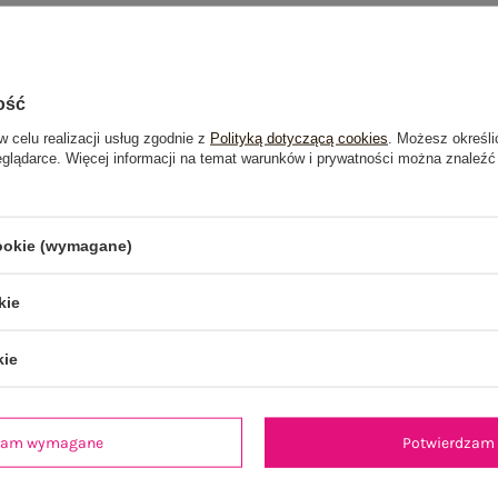
ość
w celu realizacji usług zgodnie z
Polityką dotyczącą cookies
. Możesz określi
eglądarce. Więcej informacji na temat warunków i prywatności można znaleźć
cookie (wymagane)
kie
kie
dzam wymagane
Potwierdzam 