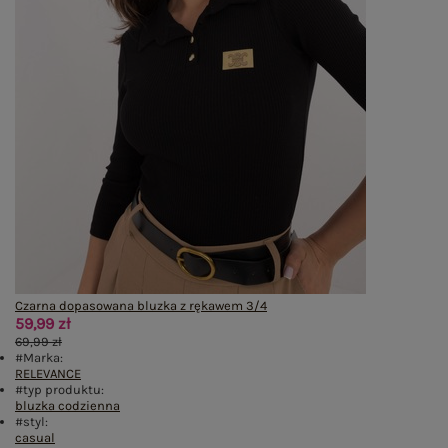
Czarna dopasowana bluzka z rękawem 3/4
59,99 zł
69,99 zł
#Marka:
RELEVANCE
#typ produktu:
bluzka codzienna
#styl:
casual