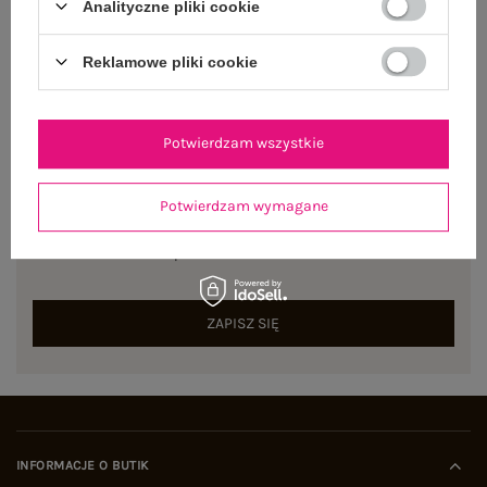
Centrum Logistyczne Nadarzyn
Analityczne pliki cookie
Dostępny
Reklamowe pliki cookie
Potwierdzam wszystkie
NEWSLETTER
Potwierdzam wymagane
Zapisz się do naszego newslettera i otrzymaj 15% zniżki na
pierwsze zamówienie
ZAPISZ SIĘ
INFORMACJE O BUTIK