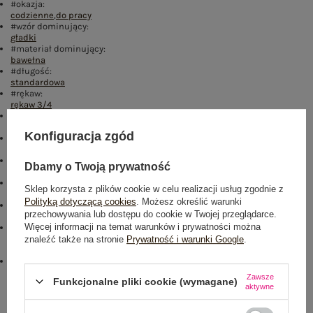
#okazja:
codzienne
,
do pracy
#wzór dominujący:
gładki
#materiał dominujący:
bawełna
#długość:
standardowa
#rękaw:
rękaw 3/4
#dekolt:
kołnierzyk
Konfiguracja zgód
#zapięcie:
brak
#cechy dodatkowe:
Dbamy o Twoją prywatność
materiał prążkowany
,
guziki
,
naszywki
#skład materiału :
Sklep korzysta z plików cookie w celu realizacji usług zgodnie z
90% bawełna
,
10% elastan
Polityką dotyczącą cookies
. Możesz określić warunki
#sposób prania :
przechowywania lub dostępu do cookie w Twojej przeglądarce.
pranie w pralce w 30°C
Więcej informacji na temat warunków i prywatności można
#modelka:
Modelka ma na sobie rozmiar one size. Wymiary modelki: wzrost 173
znaleźć także na stronie
Prywatność i warunki Google
.
cm, biust 85 cm, talia 62 cm, biodra 95 cm
emblemat_FP:
txt_COTTON COMFORT#546070#FFFFFF
,
dół
,
lewo
,
col
Zawsze
Funkcjonalne pliki cookie (wymagane)
aktywne
Rozmiar: One size