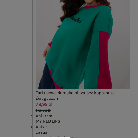
Turkusowa damska bluza bez kaptura ze
ściągaczami
79,99 zł
119,99 zł
#Marka:
MY RED LIPS
#styl:
casual
#wzór dominujący: