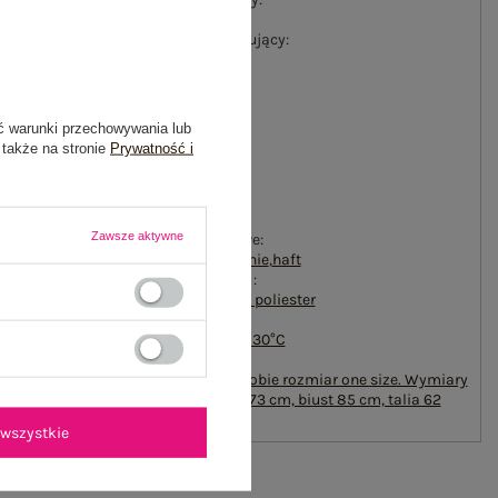
gładki
#materiał dominujący:
bawełna
#długość:
standardowa
#rękaw:
ć warunki przechowywania lub
długi rękaw
 także na stronie
Prywatność i
#dekolt:
okrągły
#zapięcie:
brak
Zawsze aktywne
#cechy dodatkowe:
naszywki
,
ocieplenie
,
haft
#skład materiału :
70% bawełna
,
30% poliester
#sposób prania :
pranie w pralce w 30°C
#modelka:
Modelka ma na sobie rozmiar one size. Wymiary
modelki: wzrost 173 cm, biust 85 cm, talia 62
cm, biodra 95 cm
wszystkie