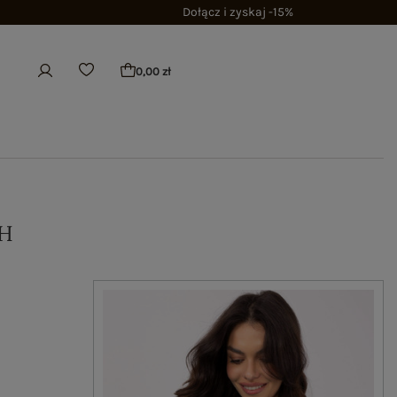
Dołącz i zyskaj -15%
0,00 zł
H