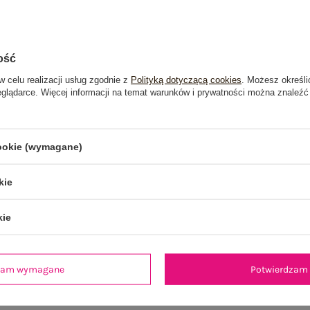
ość
w celu realizacji usług zgodnie z
Polityką dotyczącą cookies
. Możesz określi
eglądarce. Więcej informacji na temat warunków i prywatności można znaleźć
cookie (wymagane)
kie
kie
dzam wymagane
Potwierdzam 