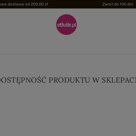
wa dostawa od 200,00 zł
Zwrot do 100 dni
DOSTĘPNOŚĆ PRODUKTU W SKLEPAC