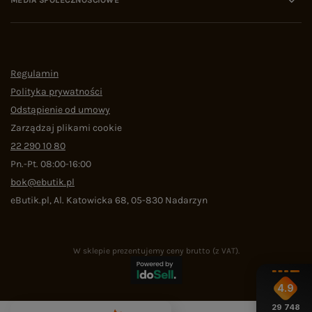
MEDIA SPOŁECZNOŚCIOWE
Regulamin
Polityka prywatności
Odstąpienie od umowy
Zarządzaj plikami cookie
22 290 10 80
Pn.-Pt. 08:00-16:00
bok@ebutik.pl
eButik.pl
,
Al. Katowicka 68
,
05-830
Nadarzyn
W sklepie prezentujemy ceny brutto (z VAT).
4.9
29 748