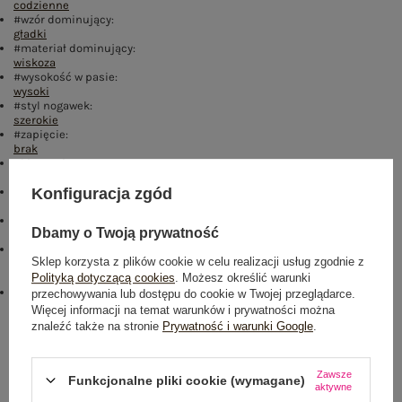
codzienne
#wzór dominujący:
gładki
#materiał dominujący:
wiskoza
#wysokość w pasie:
wysoki
#styl nogawek:
szerokie
#zapięcie:
brak
#kieszenie:
brak
#skład materiału :
Konfiguracja zgód
100% wiskoza
#sposób prania :
Dbamy o Twoją prywatność
pranie w pralce w 30°C
#modelka:
Sklep korzysta z plików cookie w celu realizacji usług zgodnie z
Modelka ma na sobie rozmiar S. Wymiary modelki: wzrost 173 cm,
Polityką dotyczącą cookies
. Możesz określić warunki
biust 85 cm, talia 62 cm, biodra 95 cm
emblemat_FP:
przechowywania lub dostępu do cookie w Twojej przeglądarce.
txt_VISCOSE COMFORT#546070#FFFFFF
,
dół
,
lewo
,
col
Więcej informacji na temat warunków i prywatności można
znaleźć także na stronie
Prywatność i warunki Google
.
Rozmiar: S
Centrum Logistyczne Nadarzyn
Zawsze
Dostępny
Funkcjonalne pliki cookie (wymagane)
aktywne