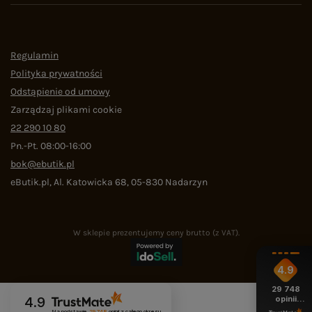
Regulamin
Polityka prywatności
Odstąpienie od umowy
Zarządzaj plikami cookie
22 290 10 80
Pn.-Pt. 08:00-16:00
bok@ebutik.pl
eButik.pl
,
Al. Katowicka 68
,
05-830
Nadarzyn
W sklepie prezentujemy ceny brutto (z VAT).
4.9
29 748
opinii
4.9
z całego
Na podstawie
29 748
opinii
z całego okresu