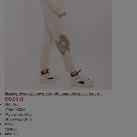
Beżowy dwuczęściowy komplet casualowy z cekinami
169,99 zł
#Marka:
ITALY MODA
#typ produktu:
bluza+spodnie
#styl:
casual
#okazja: