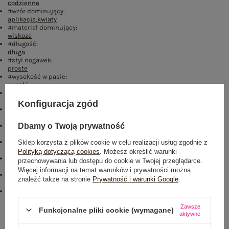
codzienne
#wzór dominujący:
aplikacja
,
kwiaty
#materiał dominujący:
wiskoza
#długość:
długa
#styl nogawek:
proste
#wysokość w pasie:
wysoki
#kieszenie:
boczne
Konfiguracja zgód
#rękaw:
długi rękaw
#dekolt:
Dbamy o Twoją prywatność
okrągły
#cechy dodatkowe:
Sklep korzysta z plików cookie w celu realizacji usług zgodnie z
cekiny
Polityką dotyczącą cookies
. Możesz określić warunki
#skład materiału :
przechowywania lub dostępu do cookie w Twojej przeglądarce.
65% wiskoza
,
30% bawełna
,
5% elastan
Więcej informacji na temat warunków i prywatności można
#sposób prania :
znaleźć także na stronie
Prywatność i warunki Google
.
pranie w pralce w 30°C
#modelka:
Modelka ma na sobie rozmiar one size. Wymiary modelki: wzrost 175
Zawsze
cm, biust 90 cm, talia 66 cm, biodra 94 cm
Funkcjonalne pliki cookie (wymagane)
aktywne
Rozmiar: One size