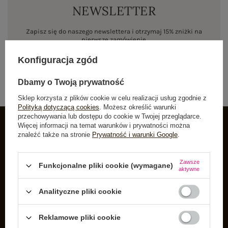
NEWSLETTER
Zapisz się do naszego newslettera i otrzymaj 15% zniżki na
pierwsze zamówienie
Konfiguracja zgód
ZAPISZ SIĘ
Dbamy o Twoją prywatność
Sklep korzysta z plików cookie w celu realizacji usług zgodnie z
Polityką dotyczącą cookies
. Możesz określić warunki
przechowywania lub dostępu do cookie w Twojej przeglądarce.
Więcej informacji na temat warunków i prywatności można
znaleźć także na stronie
Prywatność i warunki Google
.
INFORMACJE O BUTIK
Zarejestruj się
Zawsze
Funkcjonalne pliki cookie (wymagane)
aktywne
Koszyk
Listy zakupowe
Analityczne pliki cookie
Lista zakupionych produktów
Reklamowe pliki cookie
Historia transakcji