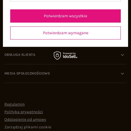
Oferty pracy
Współpraca
Potwierdzam wszystkie
Potwierdzam wymagane
POMOC I WSPARCIE
OBSŁUGA KLIENTA
MEDIA SPOŁECZNOŚCIOWE
Regulamin
Polityka prywatności
Odstąpienie od umowy
Zarządzaj plikami cookie