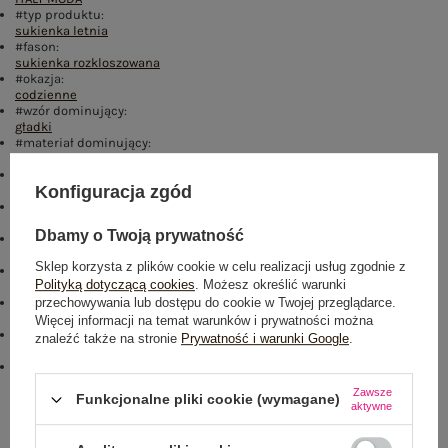
#typ produktu:
sukienka letnia
#fason:
sukienka rozkloszowana
#okazja:
codzienne
#wzór dominujący:
gładki
#materiał dominujący:
wiskoza
#długość:
Konfiguracja zgód
maxi
#rękaw:
bez rękawów
Dbamy o Twoją prywatność
#dekolt:
prostokątny
Sklep korzysta z plików cookie w celu realizacji usług zgodnie z
#zapięcie:
Polityką dotyczącą cookies
. Możesz określić warunki
brak
przechowywania lub dostępu do cookie w Twojej przeglądarce.
#cechy dodatkowe:
marszczenia
,
falbana
Więcej informacji na temat warunków i prywatności można
#skład materiału :
znaleźć także na stronie
Prywatność i warunki Google
.
88% wiskoza
,
12% nylon
#sposób prania :
pranie w pralce w 30°C
Zawsze
Funkcjonalne pliki cookie (wymagane)
aktywne
Rozmiar: One size
Centrum Logistyczne Nadarzyn