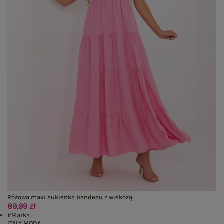
Różowa maxi sukienka bandeau z wiskozą
89,99 zł
#Marka:
ITALY MODA