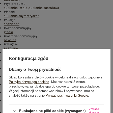
#typ produktu:
sukienka letnia
,
sukienka koszulowa
#fason:
sukienka asymetryczna
#okazja:
codzienne
#wzór dominujący:
gładki
#materiał dominujący:
bawełna
#długość:
za kolano
#rękaw:
rękaw 3/4
Konfiguracja zgód
#dekolt:
kołnierzyk
#zapięcie:
Dbamy o Twoją prywatność
guziki
#cechy dodatkowe:
Sklep korzysta z plików cookie w celu realizacji usług zgodnie z
haft
,
falbana
,
kieszenie
Polityką dotyczącą cookies
. Możesz określić warunki
#skład materiału :
przechowywania lub dostępu do cookie w Twojej przeglądarce.
100% bawełna
Więcej informacji na temat warunków i prywatności można
#sposób prania :
znaleźć także na stronie
Prywatność i warunki Google
.
pranie w pralce w 30°C
#modelka:
Modelka ma na sobie rozmiar S. Wymiary modelki: wzrost 176 cm,
biust 90 cm, talia 62 cm, biodra 94 cm
Zawsze
Funkcjonalne pliki cookie (wymagane)
emblemat_FP:
aktywne