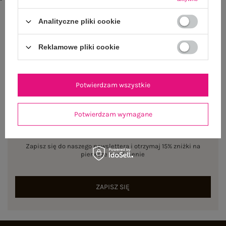
txt_COTTON COMFORT#546070#FFFFFF
,
dół
,
lewo
,
col
Analityczne pliki cookie
Rozmiar: S
Centrum Logistyczne Nadarzyn
Reklamowe pliki cookie
Dostępny
Potwierdzam wszystkie
Potwierdzam wymagane
NEWSLETTER
Zapisz się do naszego newslettera i otrzymaj 15% zniżki na
pierwsze zamówienie
ZAPISZ SIĘ