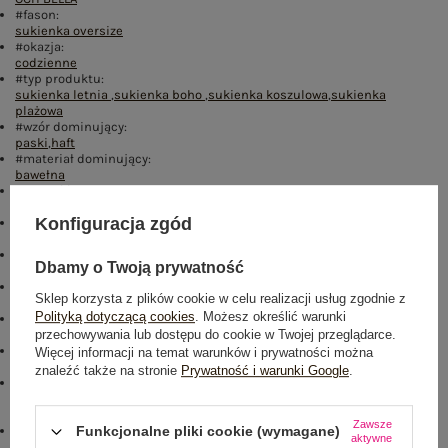
#fason:
sukienka oversize
#okazja:
codzienne
#typ produktu:
sukienka letnia
,
sukienka boho
,
sukienka koszulowa
,
sukienka
plażowa
#wzór dominujący:
paski
,
haft
#materiał dominujący:
bawełna
#długość:
midi
Konfiguracja zgód
#rękaw:
krótki rękaw
#dekolt:
Dbamy o Twoją prywatność
serek / dekolt V
#zapięcie:
Sklep korzysta z plików cookie w celu realizacji usług zgodnie z
guziki
Polityką dotyczącą cookies
. Możesz określić warunki
#skład materiału :
przechowywania lub dostępu do cookie w Twojej przeglądarce.
89% bawełna
,
10% poliester
,
1% inne włókna
#sposób prania :
Więcej informacji na temat warunków i prywatności można
pranie w pralce w 30°C
znaleźć także na stronie
Prywatność i warunki Google
.
#modelka:
Modelka ma na sobie rozmiar one size. Wymiary modelki: wzrost 173
cm, biust 89 cm, talia 65 cm, biodra 91 cm
Zawsze
Funkcjonalne pliki cookie (wymagane)
#cechy dodatkowe:
aktywne
kieszenie