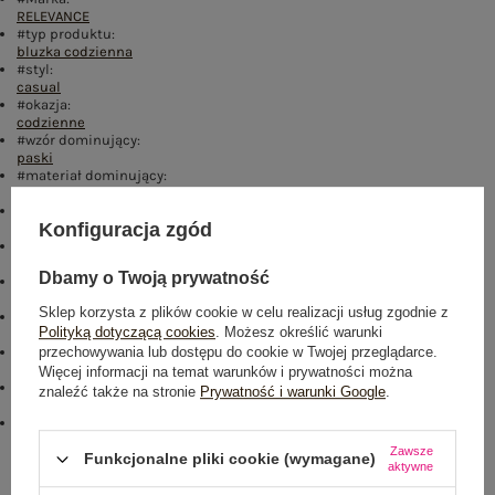
RELEVANCE
#typ produktu:
bluzka codzienna
#styl:
casual
#okazja:
codzienne
#wzór dominujący:
paski
#materiał dominujący:
micro modal
#długość:
Konfiguracja zgód
standardowa
#rękaw:
długi rękaw
Dbamy o Twoją prywatność
#dekolt:
inny
Sklep korzysta z plików cookie w celu realizacji usług zgodnie z
#zapięcie:
Polityką dotyczącą cookies
. Możesz określić warunki
brak
przechowywania lub dostępu do cookie w Twojej przeglądarce.
#skład materiału :
95% mikromodal
,
5% elastan
Więcej informacji na temat warunków i prywatności można
#sposób prania :
znaleźć także na stronie
Prywatność i warunki Google
.
pranie w pralce w 30°C
#modelka:
Modelka ma na sobie rozmiar one size. Wymiary modelki: wzrost 176
Zawsze
Funkcjonalne pliki cookie (wymagane)
cm, biust 90 cm, talia 62 cm, biodra 94 cm
aktywne