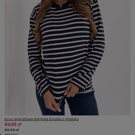
Ecru-granatowa damska bluzka z modalu
69,99 zł
89,99 zł
#Marka: