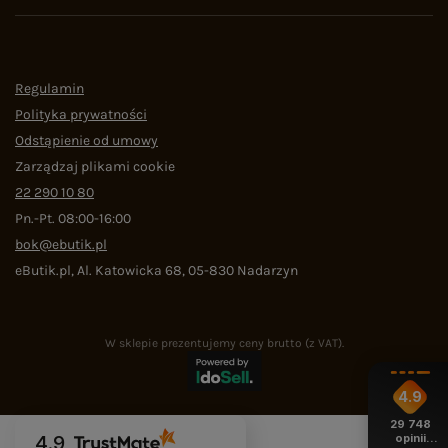
Regulamin
Polityka prywatności
Odstąpienie od umowy
Zarządzaj plikami cookie
22 290 10 80
Pn.-Pt. 08:00-16:00
bok@ebutik.pl
eButik.pl
,
Al. Katowicka 68
,
05-830
Nadarzyn
W sklepie prezentujemy ceny brutto (z VAT).
4.9
29 748
opinii
4.9