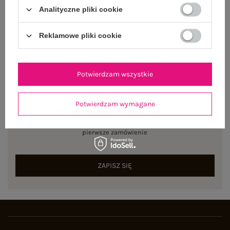
Rozmiar: One size
Analityczne pliki cookie
Centrum Logistyczne Nadarzyn
Dostępny
Reklamowe pliki cookie
Potwierdzam wszystkie
NEWSLETTER
Potwierdzam wymagane
Zapisz się do naszego newslettera i otrzymaj 15% zniżki na
pierwsze zamówienie
ZAPISZ SIĘ