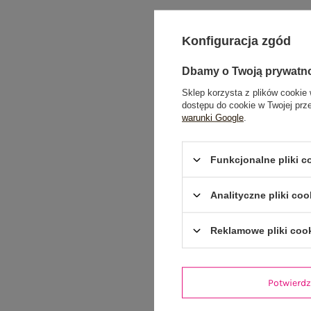
Konfiguracja zgód
Dbamy o Twoją prywatn
Sklep korzysta z plików cookie 
dostępu do cookie w Twojej prz
warunki Google
.
Funkcjonalne pliki 
Analityczne pliki coo
Reklamowe pliki coo
Potwier