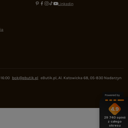
Linkedin
ia
-16:00
bok@ebutik.pl
eButik.pl
,
Al. Katowicka 68
,
05-830
Nadarzyn
4.9
29 740
opinii
z całego
okresu