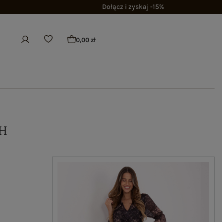
Dołącz i zyskaj -15%
0,00 zł
H