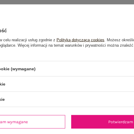
ość
w celu realizacji usług zgodnie z
Polityką dotyczącą cookies
. Możesz określi
eglądarce. Więcej informacji na temat warunków i prywatności można znaleźć
cookie (wymagane)
kie
kie
dzam wymagane
Potwierdzam 