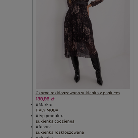
Czarna rozkloszowana sukienka z paskiem
139,99 zł
#Marka:
ITALY MODA
#typ produktu:
sukienka codzienna
#fason:
sukienka rozkloszowana
#okazja: