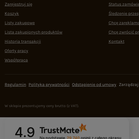
Zarejestruj się
Status zamówi
Koszyk
Śledzenie przes
Listy zakupowe
Chcę zareklam
Lista zakupionych produktów
Chcę zwrócić p
Historia transakcji
Kontakt
Oferty pracy
Współpraca
Regulamin
Polityka prywatności
Odstąpienie od umowy
Zarządzaj
W sklepie prezentujemy ceny brutto (z VAT).
4.9
Na podstawie
29 740
opinii
z całego okresu