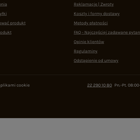
enia
Reklamacje | Zwroty
yłki
Koszty i formy dostawy
ować produkt
Metody płatności
rodukt
FAQ - Najczęściej zadawane pytan
Opinie klientów
Regulaminy
Odstąpienie od umowy
 plikami cookie
22 290 10 80
Pn.-Pt. 08:00