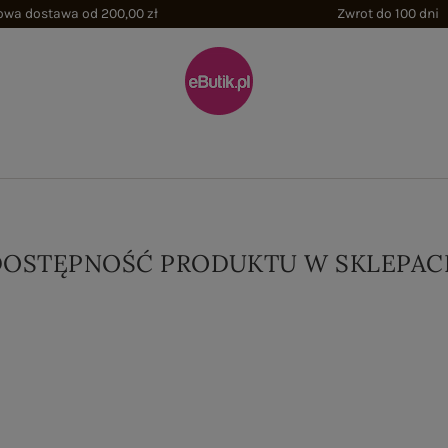
wa dostawa od 200,00 zł
Zwrot do 100 dni
DOSTĘPNOŚĆ PRODUKTU W SKLEPAC