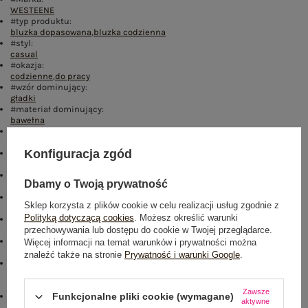
WESTEENE
#typ produktu:
bluzka dopasowana
,
bluzka codzienna
#styl:
casual
#okazja:
codzienne
,
do pracy
#wzór dominujący:
gładki
#materiał dominujący:
bawełna
#długość:
standardowa
Konfiguracja zgód
#rękaw:
rękaw 3/4
#dekolt:
Dbamy o Twoją prywatność
hiszpanka
#zapięcie:
Sklep korzysta z plików cookie w celu realizacji usług zgodnie z
brak
Polityką dotyczącą cookies
. Możesz określić warunki
#skład materiału :
przechowywania lub dostępu do cookie w Twojej przeglądarce.
100% bawełna
#sposób prania :
Więcej informacji na temat warunków i prywatności można
pranie w pralce w 30°C
znaleźć także na stronie
Prywatność i warunki Google
.
#modelka:
Modelka ma na sobie rozmiar one size. Wymiary modelki: wzrost 169
cm, biust 88 cm, talia 68 cm, biodra 89 cm
Zawsze
Funkcjonalne pliki cookie (wymagane)
emblemat_FP:
aktywne
txt_COTTON COMFORT#546070#FFFFFF
,
dół
,
lewo
,
col