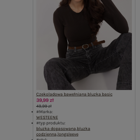
Czekoladowa bawełniana bluzka basic
39,99 zł
49,99 zł
#Marka:
WESTEENE
#typ produktu:
bluzka dopasowana
,
bluzka
codzienna
,
longsleeve
#styl: