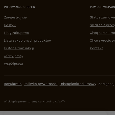
INFORMACJE O BUTIK
POMOC I WSPAR
Zarejestruj się
Status zamówi
Koszyk
Śledzenie przes
Listy zakupowe
Chcę zareklam
Lista zakupionych produktów
Chcę zwrócić p
Historia transakcji
Kontakt
Oferty pracy
Współpraca
Regulamin
Polityka prywatności
Odstąpienie od umowy
Zarządzaj
W sklepie prezentujemy ceny brutto (z VAT).