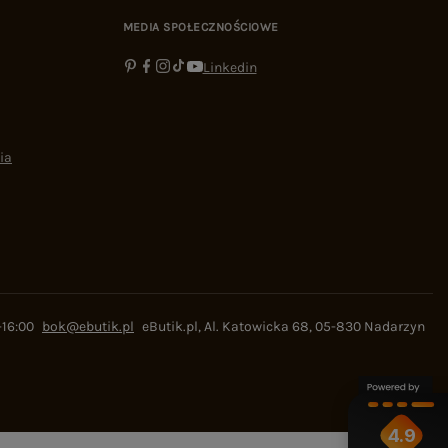
MEDIA SPOŁECZNOŚCIOWE
Linkedin
ia
-16:00
bok@ebutik.pl
eButik.pl
,
Al. Katowicka 68
,
05-830
Nadarzyn
4.9