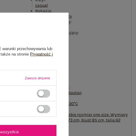
casual
#okazja:
codzienne
,
do pracy
#wzór dominujący:
gładki
#materiał dominujący:
bawełna
#długość:
ć warunki przechowywania lub
standardowa
 także na stronie
Prywatność i
#rękaw:
długi rękaw
#dekolt:
okrągły
#zapięcie:
Zawsze aktywne
brak
#skład materiału :
95% bawełna
,
5% elastan
#sposób prania :
pranie w pralce w 30°C
#modelka:
Modelka ma na sobie rozmiar one size. Wymiary
modelki: wzrost 173 cm, biust 85 cm, talia 62
cm, biodra 95 cm
emblemat_FP:
wszystkie