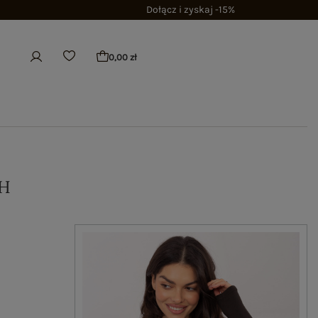
Dołącz i zyskaj -15%
0,00 zł
H