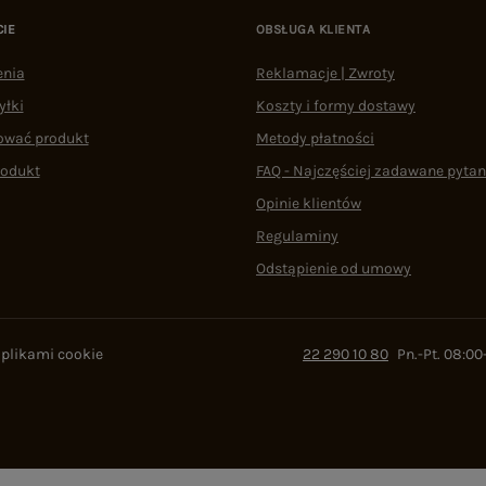
CIE
OBSŁUGA KLIENTA
enia
Reklamacje | Zwroty
yłki
Koszty i formy dostawy
ować produkt
Metody płatności
rodukt
FAQ - Najczęściej zadawane pytan
Opinie klientów
Regulaminy
Odstąpienie od umowy
 plikami cookie
22 290 10 80
Pn.-Pt. 08:00