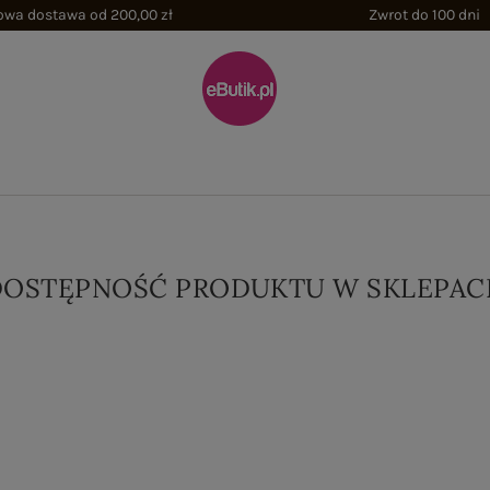
wa dostawa od 200,00 zł
Zwrot do 100 dni
DOSTĘPNOŚĆ PRODUKTU W SKLEPAC