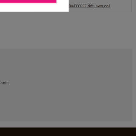
txt_COTTON
COMFORT#546070#FFFFFF
,
dół
,
lewo
,
col
ienie