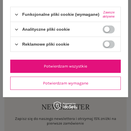
Centrum Logistyczne Nadarzyn
Dostępny
Zawsze
Funkcjonalne pliki cookie (wymagane)
aktywne
Rozmiar: M
Analityczne pliki cookie
Centrum Logistyczne Nadarzyn
Dostępny
Reklamowe pliki cookie
Rozmiar: L
Centrum Logistyczne Nadarzyn
Dostępny
Potwierdzam wszystkie
Potwierdzam wymagane
NEWSLETTER
Zapisz się do naszego newslettera i otrzymaj 15% zniżki na
pierwsze zamówienie