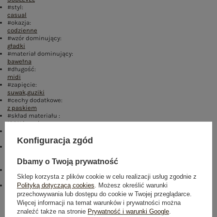
#styl:
casual
#okazja:
codzienne
#wzór dominujący:
gładki
#materiał dominujący:
bawełna
#długość:
midi
#zapięcie:
suwak
,
guziki
#cechy dodatkowe:
z paskiem
#skład materiału :
100% bawełna
#sposób prania :
pranie w pralce w 30°C
Konfiguracja zgód
#modelka:
Modelka ma na sobie rozmiar S. Wymiary modelki: wzrost 173 cm,
Dbamy o Twoją prywatność
biust 85 cm, talia 62 cm, biodra 95 cm
Buy the look:
Sklep korzysta z plików cookie w celu realizacji usług zgodnie z
#D22D7D#FFFFFF
Polityką dotyczącą cookies
. Możesz określić warunki
emblemat_FP:
txt_COTTON COMFORT#546070#FFFFFF
,
dół
,
lewo
,
col
przechowywania lub dostępu do cookie w Twojej przeglądarce.
Więcej informacji na temat warunków i prywatności można
Rozmiar: S
znaleźć także na stronie
Prywatność i warunki Google
.