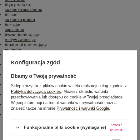
#typ produktu:
sukienka codzienna
#fason:
sukienka prosta
#okazja:
codzienne
#wzór dominujący:
motyw zwierzęcy
#materiał dominujący:
poliester
#długość:
przed kolano
Konfiguracja zgód
#rękaw:
długi rękaw
#dekolt:
Dbamy o Twoją prywatność
okrągły
#zapięcie:
Sklep korzysta z plików cookie w celu realizacji usług zgodnie z
brak
Polityką dotyczącą cookies
. Możesz określić warunki
#skład materiału :
przechowywania lub dostępu do cookie w Twojej przeglądarce.
98% poliester
,
2% elastan
Więcej informacji na temat warunków i prywatności można
#sposób prania :
znaleźć także na stronie
Prywatność i warunki Google
.
pranie w pralce w 30°C
#modelka:
Modelka ma na sobie rozmiar one size. Wymiary modelki: wzrost 173
cm, biust 85 cm, talia 62 cm, biodra 95 cm
Zawsze
Funkcjonalne pliki cookie (wymagane)
aktywne
Rozmiar: One size