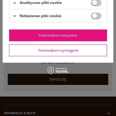
Analityczne pliki cookie
Centrum Logistyczne Nadarzyn
Dostępny
Reklamowe pliki cookie
Potwierdzam wszystkie
NEWSLETTER
Potwierdzam wymagane
Zapisz się do naszego newslettera i otrzymaj 15% zniżki na
pierwsze zamówienie
ZAPISZ SIĘ
INFORMACJE O BUTIK