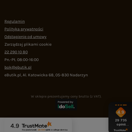
Regulamin
Polityka prywatności
Odstąpienie od umowy
Zarządzaj plikami cookie
22 290 10 80
Pn.-Pt. 08:00-16:00
bok@ebutik.pl
eButik.pl
,
Al. Katowicka 68
,
05-830
Nadarzyn
W sklepie prezentujemy ceny brutto (z VAT).
4.9
29 735
opinii
4.9
z całego
Na podstawie
29 735
opinii
z całego okresu