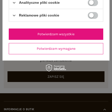
Analityczne pliki cookie
Centrum Logistyczne Nadarzyn
Dostępny
Reklamowe pliki cookie
Potwierdzam wszystkie
NEWSLETTER
Potwierdzam wymagane
Zapisz się do naszego newslettera i otrzymaj 15% zniżki na
pierwsze zamówienie
ZAPISZ SIĘ
INFORMACJE O BUTIK