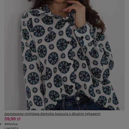
Jasnoszaro-miętowa damska koszula z długim rękawem
59,99 zł
#Marka:
LAKERTA