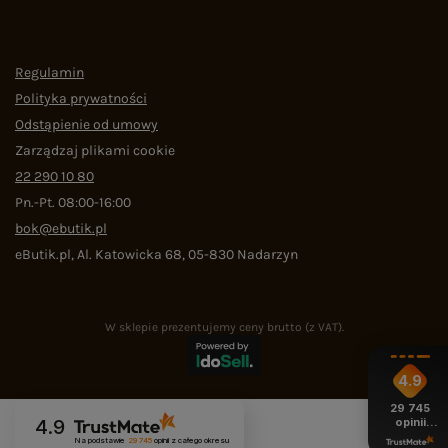
Regulamin
Polityka prywatności
Odstąpienie od umowy
Zarządzaj plikami cookie
22 290 10 80
Pn.-Pt. 08:00-16:00
bok@ebutik.pl
eButik.pl
,
Al. Katowicka 68
,
05-830
Nadarzyn
W sklepie prezentujemy ceny brutto (z VAT).
4.9
29 745
opinii
4.9
z całego
Na podstawie
29 745
opinii
z całego okresu