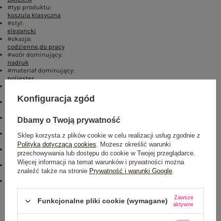
#typ produktu:
koszula klasyczna
#styl:
elegancki
#okazja:
codzienne
,
do pracy
#wzór dominujący:
nadruk
#materiał dominujący:
poliester
#długość:
standardowa
Konfiguracja zgód
#rękaw:
długi rękaw
#dekolt:
Dbamy o Twoją prywatność
kołnierzyk
#zapięcie:
Sklep korzysta z plików cookie w celu realizacji usług zgodnie z
guziki
Polityką dotyczącą cookies
. Możesz określić warunki
#skład materiału :
przechowywania lub dostępu do cookie w Twojej przeglądarce.
75% poliester
,
25% elastan
Więcej informacji na temat warunków i prywatności można
#sposób prania :
znaleźć także na stronie
Prywatność i warunki Google
.
pranie w pralce w 30°C
#modelka:
Modelka ma na sobie rozmiar S/M. Wymiary modelki: wzrost 173 cm,
biust 85 cm, talia 62 cm, biodra 95 cm
Zawsze
Funkcjonalne pliki cookie (wymagane)
aktywne
Rozmiar: S/M