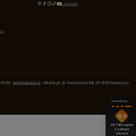
Linkedin
ia
-16:00
bok@ebutik.pl
eButik.pl
,
Al. Katowicka 68
,
05-830
Nadarzyn
4.9
29 745
opinii
z całego
okresu