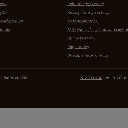
enia
Reklamacje | Zwroty
yłki
Koszty i formy dostawy
ować produkt
Metody płatności
rodukt
FAQ - Najczęściej zadawane pytan
Opinie klientów
Regulaminy
Odstąpienie od umowy
 plikami cookie
22 290 10 80
Pn.-Pt. 08:00