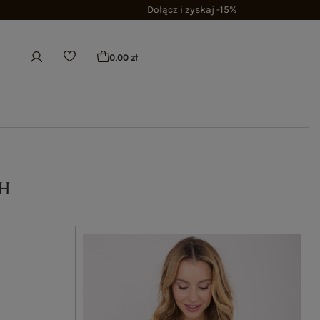
Dołącz i zyskaj -15%
0,00 zł
H