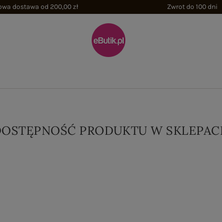
wa dostawa od 200,00 zł
Zwrot do 100 dni
DOSTĘPNOŚĆ PRODUKTU W SKLEPAC