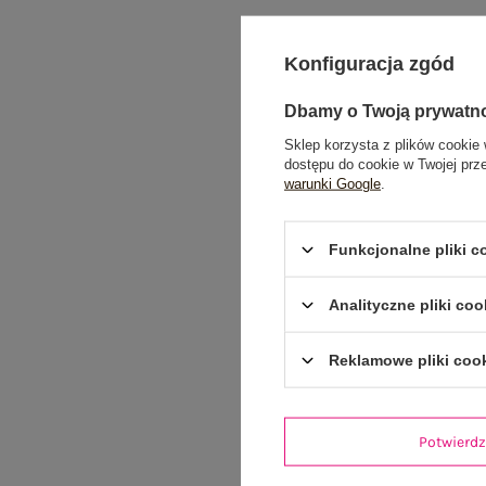
Konfiguracja zgód
Dbamy o Twoją prywatn
Sklep korzysta z plików cookie 
dostępu do cookie w Twojej prz
warunki Google
.
Funkcjonalne pliki 
Analityczne pliki coo
Reklamowe pliki coo
Potwier