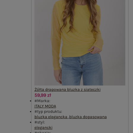
Żółta drapowana bluzka z siateczki
59,99 zł
#Marka:
ITALY MODA
#typ produktu:
bluzka elegancka
,
bluzka dopasowana
#styl:
elegancki
#okazja: