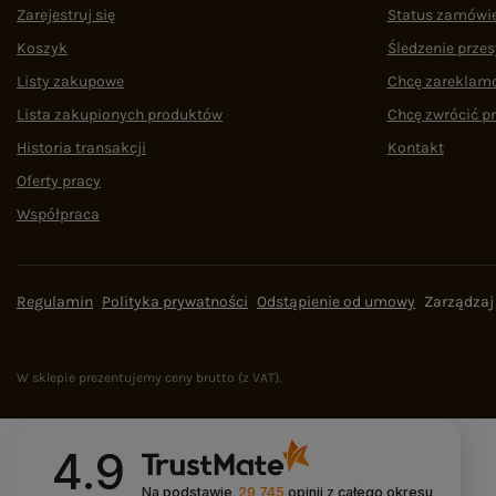
Zarejestruj się
Status zamówi
Koszyk
Śledzenie przes
Listy zakupowe
Chcę zareklam
Lista zakupionych produktów
Chcę zwrócić p
Historia transakcji
Kontakt
Oferty pracy
Współpraca
Regulamin
Polityka prywatności
Odstąpienie od umowy
Zarządzaj
W sklepie prezentujemy ceny brutto (z VAT).
4.9
Na podstawie
29 745
opinii
z całego okresu