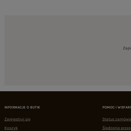
Zapi
INFORMACJE O BUTIK
POMOC I WSPAR
Zarejestruj się
Status zamówi
Koszyk
Śledzenie przes