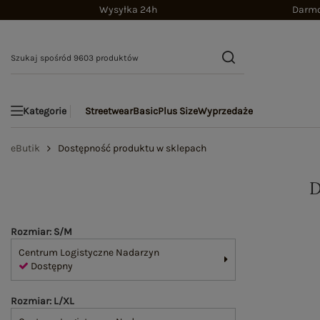
Wysyłka 24h
Darmo
Streetwear
Basic
Plus Size
Wyprzedaże
Kategorie
eButik
Dostępność produktu w sklepach
Rozmiar: S/M
Centrum Logistyczne Nadarzyn
Dostępny
Rozmiar: L/XL