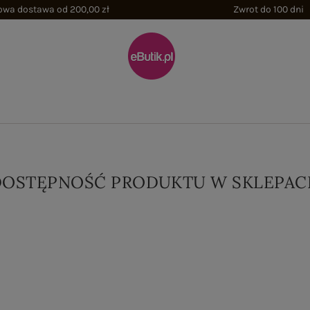
wa dostawa od 200,00 zł
Zwrot do 100 dni
DOSTĘPNOŚĆ PRODUKTU W SKLEPAC