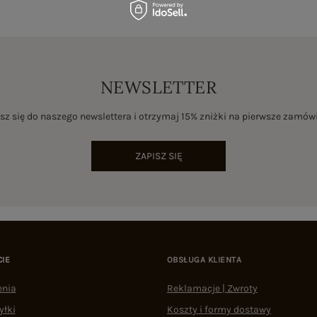
NEWSLETTER
sz się do naszego newslettera i otrzymaj 15% zniżki na pierwsze zamów
ZAPISZ SIĘ
CIE
OBSŁUGA KLIENTA
enia
Reklamacje | Zwroty
yłki
Koszty i formy dostawy