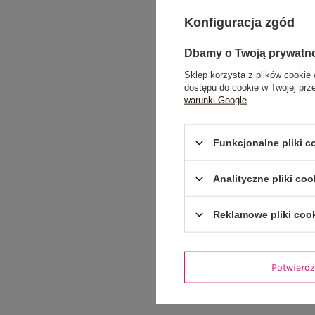
Konfiguracja zgód
Dbamy o Twoją prywatn
Sklep korzysta z plików cookie 
dostępu do cookie w Twojej prz
warunki Google
.
Funkcjonalne pliki 
Analityczne pliki coo
Reklamowe pliki coo
Potwier