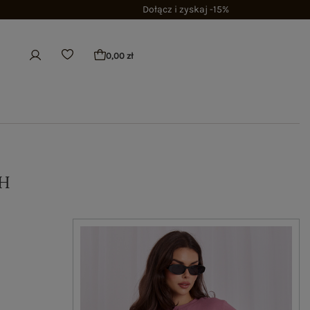
Dołącz i zyskaj -15%
0,00 zł
H