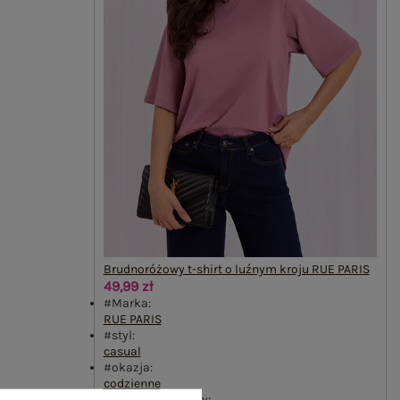
Brudnoróżowy t-shirt o luźnym kroju RUE PARIS
49,99 zł
#Marka:
RUE PARIS
#styl:
casual
#okazja:
codzienne
#wzór dominujący: