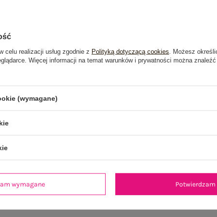
ość
w celu realizacji usług zgodnie z
Polityką dotyczącą cookies
. Możesz określi
eglądarce. Więcej informacji na temat warunków i prywatności można znaleźć
cookie (wymagane)
kie
kie
dzam wymagane
Potwierdzam 